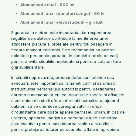
Abonament anual – 900 lei
Abonament lunar (donatori sange) – 50 lei
Abonament lunar elevi/studenti – gratuit
Siguranta in metrou este importanta, iar respectarea
regulilor de calatorie contribuie la mentinerea unei
atmosfere placute si protejate pentru toti pasagerii in
fiecare moment calatoriei. Este recomandat sa pastrati
obiectele personale aproape, in special in orele de varf,
pentru a evita situatiile neplacute si pentru a calatori fara
griji suplimentare.
In situatii neprevazute, precum defectiuni tehnice sau
evacuari, este important sa ramaneti calm si sa urmati
instructiunile personalului autorizat pentru gestionarea
corecta a momentelor critice. Anunturile sonore si afisajele
electronice din statii ofera informatii actualizate, ajutand
calatorii sa se orienteze corespunzator in orice
circumstanta care poate aparea pe traseu urban. In caz de
urgenta, apelarea imediata a personalului de securitate
este esentiala pentru solutionarea rapida a situatiei si
pentru protejarea tuturor persoanelor aflate in apropiere.