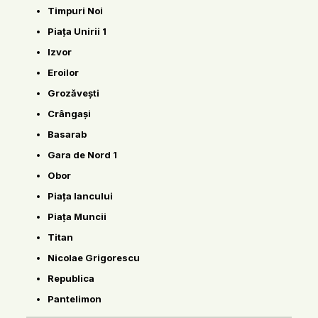
Timpuri Noi
Piața Unirii 1
Izvor
Eroilor
Grozăvești
Crângași
Basarab
Gara de Nord 1
Obor
Piața Iancului
Piața Muncii
Titan
Nicolae Grigorescu
Republica
Pantelimon