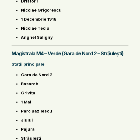
Dristor 1
Nicolae Grigorescu
1 Decembrie 1918
Nicolae Teclu
Anghel Saligny
Magistrala M4 – Verde (Gara de Nord 2 – Străulești)
Stații principale:
Gara de Nord 2
Basarab
Grivița
1 Mai
Parc Bazilescu
Jiului
Pajura
Străulești