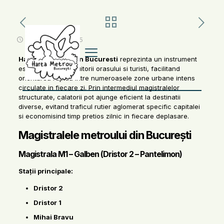
noiembrie 11, 2025
Harta metroului din Bucuresti
reprezinta un instrument
esential pentru locuitorii orasului si turisti, facilitand
orientarea rapida intre numeroasele zone urbane intens
circulate in fiecare zi. Prin intermediul magistralelor
structurate, calatorii pot ajunge eficient la destinatii
diverse, evitand traficul rutier aglomerat specific capitalei
si economisind timp pretios zilnic in fiecare deplasare.
Magistralele metroului din București
Magistrala M1 – Galben (Dristor 2 – Pantelimon)
Stații principale:
Dristor 2
Dristor 1
Mihai Bravu