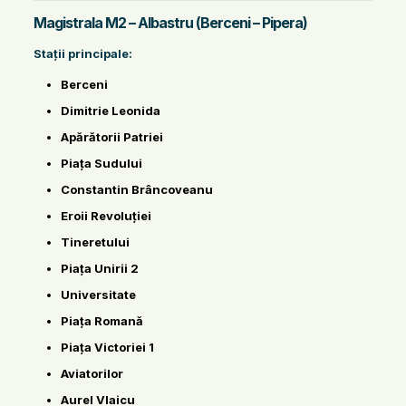
Magistrala M2 – Albastru (Berceni – Pipera)
Stații principale:
Berceni
Dimitrie Leonida
Apărătorii Patriei
Piața Sudului
Constantin Brâncoveanu
Eroii Revoluției
Tineretului
Piața Unirii 2
Universitate
Piața Romană
Piața Victoriei 1
Aviatorilor
Aurel Vlaicu