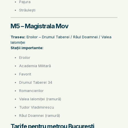
Pajura
Străulești
M5 – Magistrala Mov
Traseu:
Eroilor – Drumul Taberei / Râul Doamnei / Valea
Ialomiței
Stații importante:
Eroilor
Academia Militară
Favorit
Drumul Taberei 34
Romancierilor
Valea Ialomiței (ramură)
Tudor Vladimirescu
Râul Doamnei (ramură)
Tarife pentru metrou București