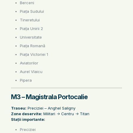
Berceni
Piața Sudului
Tineretului
Piața Unirii 2
Universitate
Piața Romană
Piața Victoriei 1
Aviatorilor
Aurel Vlaicu
Pipera
M3 – Magistrala Portocalie
Traseu:
Preciziei – Anghel Saligny
Zone deservite:
Militari -> Centru -> Titan
Stații importante:
Preciziei