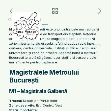
noiembrie 11, 2025
Metroul din București
este unul dintre cele mai rapide și
convenabile mijloace de transport din Capitală. Rețeaua
este formată din mai multe magistrale care conectează
zone importante ale orașului, oferind acces rapid între
cartiere, centre comerciale, instituții publice, campusuri
universitare și zone de afaceri. Această hartă a metroului
București te ajută să găsești ușor stațiile și traseele cele
mai eficiente pentru deplasare.
Magistralele Metroului
București
M1 – Magistrala Galbenă
Traseu:
Dristor 2 – Pantelimon
Zone deservite:
Est, Centru, Vest
Stații importante: