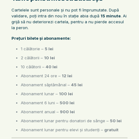
Cartelele sunt personale și nu pot fi împrumutate. După
validare, poți intra din nou în stație abia după
15 minute
. Ai
grijă să nu deteriorezi cartela, pentru a nu pierde accesul
la peron.
Prețuri bilete și abonamente:
1 călătorie –
5 lei
2 călătorii –
10 lei
10 călătorii –
40 lei
Abonament 24 ore –
12 lei
Abonament săptămânal –
45 lei
Abonament lunar –
100 lei
Abonament 6 luni –
500 lei
Abonament anual –
900 lei
Abonament lunar pentru donatori de sânge –
50 lei
Abonament lunar pentru elevi și studenți –
gratuit