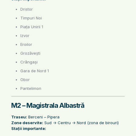
Dristor
Timpuri Noi
Piața Unirii 1
Izvor
Eroilor
Grozăvești
Crângași
Gara de Nord 1
Obor
Pantelimon
M2 – Magistrala Albastră
Traseu:
Berceni – Pipera
Zone deservite:
Sud → Centru → Nord (zona de birouri)
Stații importante: