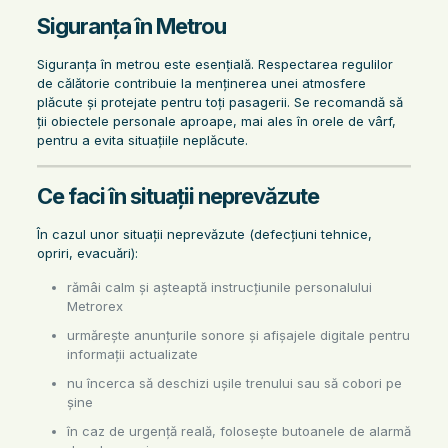
Siguranța în Metrou
Siguranța în metrou este esențială. Respectarea regulilor
de călătorie contribuie la menținerea unei atmosfere
plăcute și protejate pentru toți pasagerii. Se recomandă să
ții obiectele personale aproape, mai ales în orele de vârf,
pentru a evita situațiile neplăcute.
Ce faci în situații neprevăzute
În cazul unor situații neprevăzute (defecțiuni tehnice,
opriri, evacuări):
rămâi calm și așteaptă instrucțiunile personalului
Metrorex
urmărește anunțurile sonore și afișajele digitale pentru
informații actualizate
nu încerca să deschizi ușile trenului sau să cobori pe
șine
în caz de urgență reală, folosește butoanele de alarmă