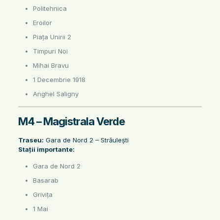
Politehnica
Eroilor
Piața Unirii 2
Timpuri Noi
Mihai Bravu
1 Decembrie 1918
Anghel Saligny
M4 – Magistrala Verde
Traseu:
Gara de Nord 2 – Străulești
Stații importante:
Gara de Nord 2
Basarab
Grivița
1 Mai