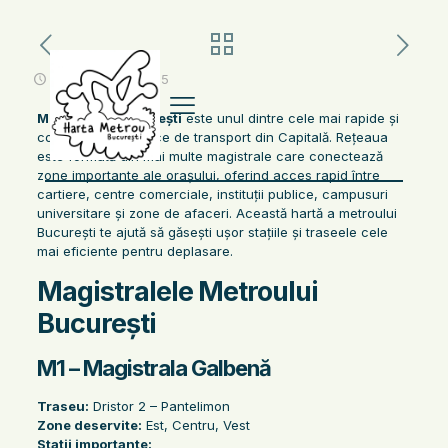
noiembrie 15, 2025
Metroul din București
este unul dintre cele mai rapide și
convenabile mijloace de transport din Capitală. Rețeaua
este formată din mai multe magistrale care conectează
zone importante ale orașului, oferind acces rapid între
cartiere, centre comerciale, instituții publice, campusuri
universitare și zone de afaceri. Această hartă a metroului
București te ajută să găsești ușor stațiile și traseele cele
mai eficiente pentru deplasare.
Magistralele Metroului
București
M1 – Magistrala Galbenă
Traseu:
Dristor 2 – Pantelimon
Zone deservite:
Est, Centru, Vest
Stații importante: