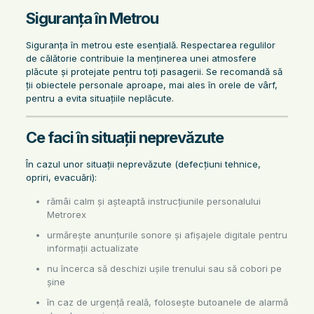
Siguranța în Metrou
Siguranța în metrou este esențială. Respectarea regulilor
de călătorie contribuie la menținerea unei atmosfere
plăcute și protejate pentru toți pasagerii. Se recomandă să
ții obiectele personale aproape, mai ales în orele de vârf,
pentru a evita situațiile neplăcute.
Ce faci în situații neprevăzute
În cazul unor situații neprevăzute (defecțiuni tehnice,
opriri, evacuări):
rămâi calm și așteaptă instrucțiunile personalului
Metrorex
urmărește anunțurile sonore și afișajele digitale pentru
informații actualizate
nu încerca să deschizi ușile trenului sau să cobori pe
șine
în caz de urgență reală, folosește butoanele de alarmă