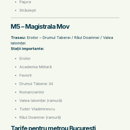
Pajura
Străulești
M5 – Magistrala Mov
Traseu:
Eroilor – Drumul Taberei / Râul Doamnei / Valea
Ialomiței
Stații importante:
Eroilor
Academia Militară
Favorit
Drumul Taberei 34
Romancierilor
Valea Ialomiței (ramură)
Tudor Vladimirescu
Râul Doamnei (ramură)
Tarife pentru metrou București