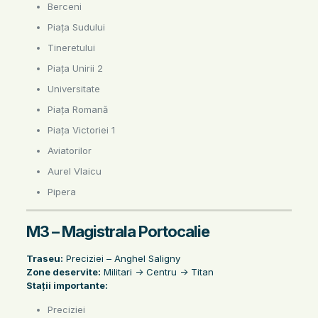
Berceni
Piața Sudului
Tineretului
Piața Unirii 2
Universitate
Piața Romană
Piața Victoriei 1
Aviatorilor
Aurel Vlaicu
Pipera
M3 – Magistrala Portocalie
Traseu:
Preciziei – Anghel Saligny
Zone deservite:
Militari -> Centru -> Titan
Stații importante:
Preciziei