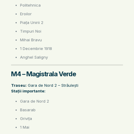
Politehnica
Eroilor
Piața Unirii 2
Timpuri Noi
Mihai Bravu
1 Decembrie 1918
Anghel Saligny
M4 – Magistrala Verde
Traseu:
Gara de Nord 2 – Străulești
Stații importante:
Gara de Nord 2
Basarab
Grivița
1 Mai