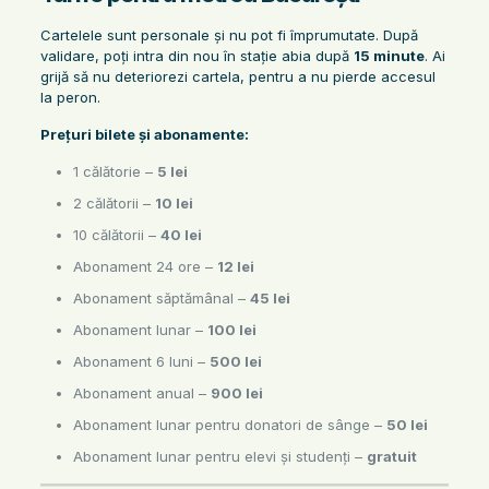
Cartelele sunt personale și nu pot fi împrumutate. După
validare, poți intra din nou în stație abia după
15 minute
. Ai
grijă să nu deteriorezi cartela, pentru a nu pierde accesul
la peron.
Prețuri bilete și abonamente:
1 călătorie –
5 lei
2 călătorii –
10 lei
10 călătorii –
40 lei
Abonament 24 ore –
12 lei
Abonament săptămânal –
45 lei
Abonament lunar –
100 lei
Abonament 6 luni –
500 lei
Abonament anual –
900 lei
Abonament lunar pentru donatori de sânge –
50 lei
Abonament lunar pentru elevi și studenți –
gratuit