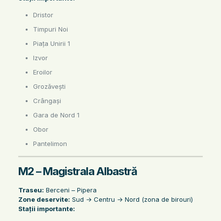
Dristor
Timpuri Noi
Piața Unirii 1
Izvor
Eroilor
Grozăvești
Crângași
Gara de Nord 1
Obor
Pantelimon
M2 – Magistrala Albastră
Traseu:
Berceni – Pipera
Zone deservite:
Sud → Centru → Nord (zona de birouri)
Stații importante: