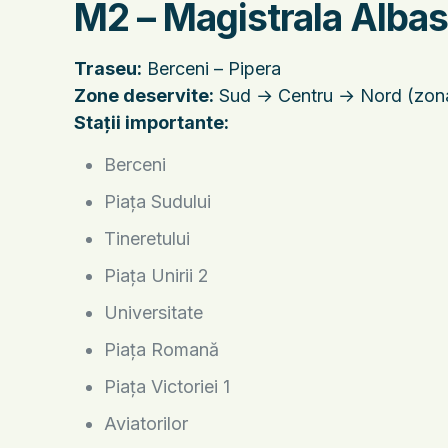
M2 – Magistrala Albas
Traseu:
Berceni – Pipera
Zone deservite:
Sud → Centru → Nord (zona 
Stații importante:
Berceni
Piața Sudului
Tineretului
Piața Unirii 2
Universitate
Piața Romană
Piața Victoriei 1
Aviatorilor