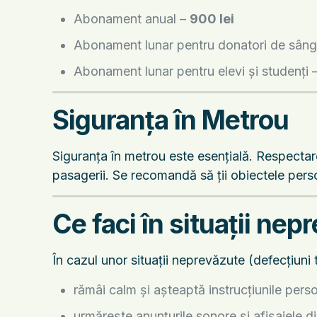
Abonament anual –
900 lei
Abonament lunar pentru donatori de sân
Abonament lunar pentru elevi și studenți 
Siguranța în Metrou
Siguranța în metrou este esențială. Respectare
pasagerii. Se recomandă să ții obiectele perso
Ce faci în situații nep
În cazul unor situații neprevăzute (defecțiuni t
rămâi calm și așteaptă instrucțiunile pers
urmărește anunțurile sonore și afișajele di