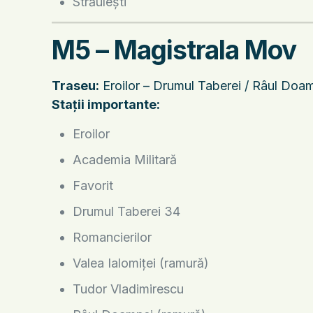
Străulești
M5 – Magistrala Mov
Traseu:
Eroilor – Drumul Taberei / Râul Doamn
Stații importante:
Eroilor
Academia Militară
Favorit
Drumul Taberei 34
Romancierilor
Valea Ialomiței (ramură)
Tudor Vladimirescu