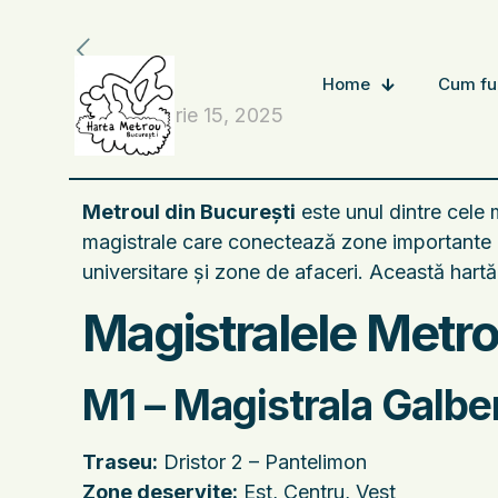
Home
Cum fu
noiembrie 15, 2025
Metroul din București
este unul dintre cele 
magistrale care conectează zone importante ale
universitare și zone de afaceri. Această hartă 
Magistralele Metro
M1 – Magistrala Galb
Traseu:
Dristor 2 – Pantelimon
Zone deservite:
Est, Centru, Vest