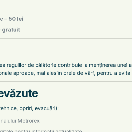
ge –
50 lei
–
gratuit
a regulilor de călătorie contribuie la menținerea unei a
nale aproape, mai ales în orele de vârf, pentru a evita s
revăzute
ehnice, opriri, evacuări):
onalului Metrorex
gitale pentru informații actualizate