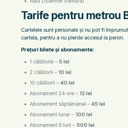
Râul Doamnei (ramură)
Tarife pentru metrou 
Cartelele sunt personale și nu pot fi împrumut
cartela, pentru a nu pierde accesul la peron.
Prețuri bilete și abonamente:
1 călătorie –
5 lei
2 călătorii –
10 lei
10 călătorii –
40 lei
Abonament 24 ore –
12 lei
Abonament săptămânal –
45 lei
Abonament lunar –
100 lei
Abonament 6 luni –
500 lei