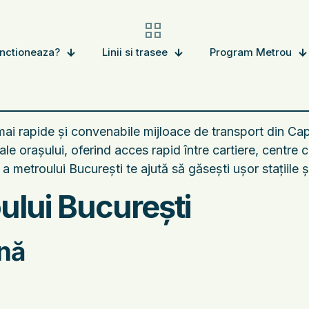
nctioneaza?
Linii si trasee
Program Metrou
mai rapide și convenabile mijloace de transport din Ca
 orașului, oferind acces rapid între cartiere, centre co
a metroului București te ajută să găsești ușor stațiile 
ului București
enă