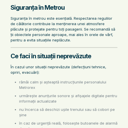
Siguranța în Metrou
Siguranța în metrou este esențială. Respectarea regulilor
de călătorie contribuie la menținerea unei atmosfere
plăcute și protejate pentru toți pasagerii. Se recomandă să
ții obiectele personale aproape, mai ales în orele de vârf,
pentru a evita situațiile neplăcute.
Ce faci în situații neprevăzute
În cazul unor situații neprevăzute (defecțiuni tehnice,
opriri, evacuări):
rămâi calm și așteaptă instrucțiunile personalului
Metrorex
urmărește anunțurile sonore și afișajele digitale pentru
informații actualizate
nu încerca să deschizi ușile trenului sau să cobori pe
șine
în caz de urgență reală, folosește butoanele de alarmă