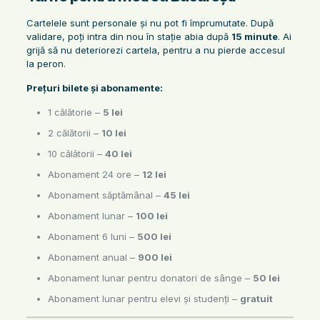
Cartelele sunt personale și nu pot fi împrumutate. După
validare, poți intra din nou în stație abia după
15 minute
. Ai
grijă să nu deteriorezi cartela, pentru a nu pierde accesul
la peron.
Prețuri bilete și abonamente:
1 călătorie –
5 lei
2 călătorii –
10 lei
10 călătorii –
40 lei
Abonament 24 ore –
12 lei
Abonament săptămânal –
45 lei
Abonament lunar –
100 lei
Abonament 6 luni –
500 lei
Abonament anual –
900 lei
Abonament lunar pentru donatori de sânge –
50 lei
Abonament lunar pentru elevi și studenți –
gratuit