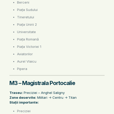
Berceni
Piața Sudului
Tineretului
Piața Unirii 2
Universitate
Piața Romană
Piața Victoriei 1
Aviatorilor
Aurel Vlaicu
Pipera
M3 – Magistrala Portocalie
Traseu:
Preciziei – Anghel Saligny
Zone deservite:
Militari -> Centru -> Titan
Stații importante:
Preciziei