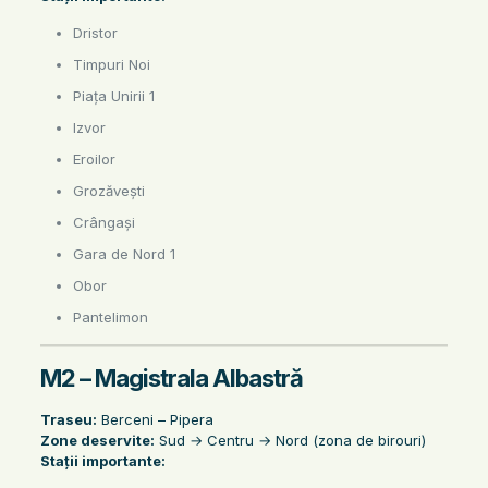
Dristor
Timpuri Noi
Piața Unirii 1
Izvor
Eroilor
Grozăvești
Crângași
Gara de Nord 1
Obor
Pantelimon
M2 – Magistrala Albastră
Traseu:
Berceni – Pipera
Zone deservite:
Sud → Centru → Nord (zona de birouri)
Stații importante: