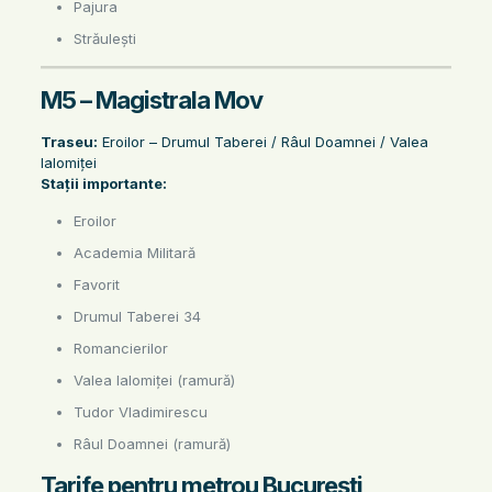
Pajura
Străulești
M5 – Magistrala Mov
Traseu:
Eroilor – Drumul Taberei / Râul Doamnei / Valea
Ialomiței
Stații importante:
Eroilor
Academia Militară
Favorit
Drumul Taberei 34
Romancierilor
Valea Ialomiței (ramură)
Tudor Vladimirescu
Râul Doamnei (ramură)
Tarife pentru metrou București