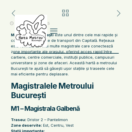
noiembrie 13, 2025
Metroul din București
este unul dintre cele mai rapide și
convenabile mijloace de transport din Capitală. Rețeaua
este formată din mai multe magistrale care conectează
zone importante ale orașului, oferind acces rapid între
cartiere, centre comerciale, instituții publice, campusuri
universitare și zone de afaceri. Această hartă a metroului
București te ajută să găsești ușor stațiile și traseele cele
mai eficiente pentru deplasare.
Magistralele Metroului
București
M1 – Magistrala Galbenă
Traseu:
Dristor 2 – Pantelimon
Zone deservite:
Est, Centru, Vest
Stații importante: