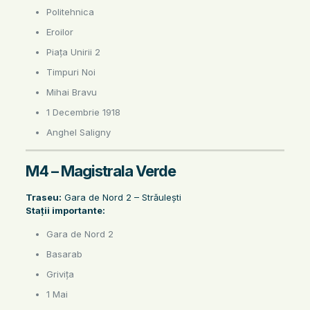
Politehnica
Eroilor
Piața Unirii 2
Timpuri Noi
Mihai Bravu
1 Decembrie 1918
Anghel Saligny
M4 – Magistrala Verde
Traseu:
Gara de Nord 2 – Străulești
Stații importante:
Gara de Nord 2
Basarab
Grivița
1 Mai