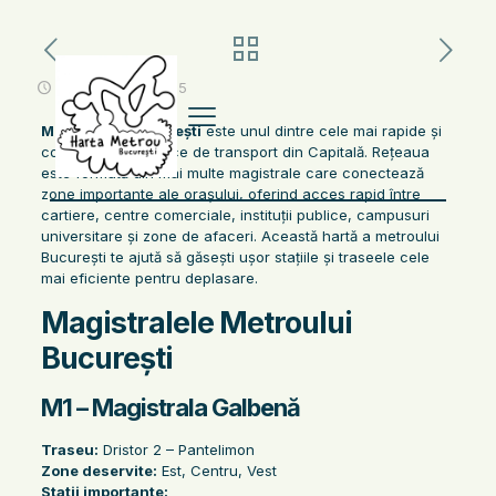
noiembrie 13, 2025
Metroul din București
este unul dintre cele mai rapide și
convenabile mijloace de transport din Capitală. Rețeaua
este formată din mai multe magistrale care conectează
zone importante ale orașului, oferind acces rapid între
cartiere, centre comerciale, instituții publice, campusuri
universitare și zone de afaceri. Această hartă a metroului
București te ajută să găsești ușor stațiile și traseele cele
mai eficiente pentru deplasare.
Magistralele Metroului
București
M1 – Magistrala Galbenă
Traseu:
Dristor 2 – Pantelimon
Zone deservite:
Est, Centru, Vest
Stații importante: