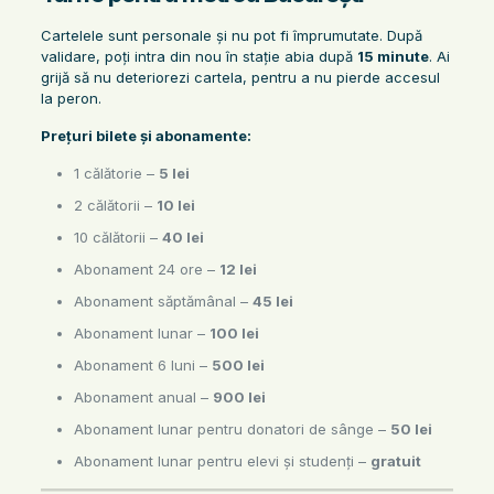
Cartelele sunt personale și nu pot fi împrumutate. După
validare, poți intra din nou în stație abia după
15 minute
. Ai
grijă să nu deteriorezi cartela, pentru a nu pierde accesul
la peron.
Prețuri bilete și abonamente:
1 călătorie –
5 lei
2 călătorii –
10 lei
10 călătorii –
40 lei
Abonament 24 ore –
12 lei
Abonament săptămânal –
45 lei
Abonament lunar –
100 lei
Abonament 6 luni –
500 lei
Abonament anual –
900 lei
Abonament lunar pentru donatori de sânge –
50 lei
Abonament lunar pentru elevi și studenți –
gratuit