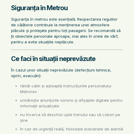
Siguranța în Metrou
Siguranța în metrou este esențială. Respectarea regulilor
de călătorie contribuie la menținerea unei atmosfere
plăcute și protejate pentru toți pasagerii. Se recomandă să
ții obiectele personale aproape, mai ales în orele de vârf,
pentru a evita situațiile neplăcute.
Ce faci în situații neprevăzute
În cazul unor situații neprevăzute (defecțiuni tehnice,
opriri, evacuări):
rămâi calm și așteaptă instrucțiunile personalului
Metrorex
urmărește anunțurile sonore și afișajele digitale pentru
informații actualizate
nu încerca să deschizi ușile trenului sau să cobori pe
șine
în caz de urgență reală, folosește butoanele de alarmă