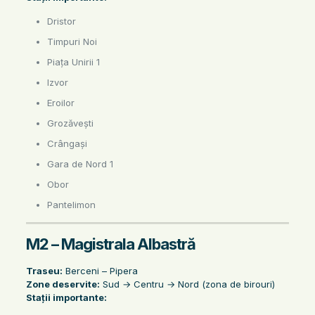
Dristor
Timpuri Noi
Piața Unirii 1
Izvor
Eroilor
Grozăvești
Crângași
Gara de Nord 1
Obor
Pantelimon
M2 – Magistrala Albastră
Traseu:
Berceni – Pipera
Zone deservite:
Sud → Centru → Nord (zona de birouri)
Stații importante: