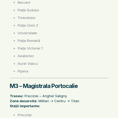
Berceni
Piața Sudului
Tineretului
Piața Unirii 2
Universitate
Piața Romană
Piața Victoriei 1
Aviatorilor
Aurel Vlaicu
Pipera
M3 – Magistrala Portocalie
Traseu:
Preciziei – Anghel Saligny
Zone deservite:
Militari -> Centru -> Titan
Stații importante:
Preciziei