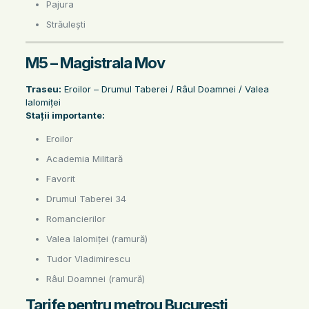
Pajura
Străulești
M5 – Magistrala Mov
Traseu:
Eroilor – Drumul Taberei / Râul Doamnei / Valea
Ialomiței
Stații importante:
Eroilor
Academia Militară
Favorit
Drumul Taberei 34
Romancierilor
Valea Ialomiței (ramură)
Tudor Vladimirescu
Râul Doamnei (ramură)
Tarife pentru metrou București