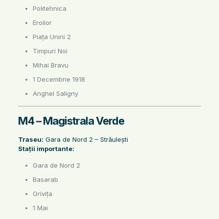
Politehnica
Eroilor
Piața Unirii 2
Timpuri Noi
Mihai Bravu
1 Decembrie 1918
Anghel Saligny
M4 – Magistrala Verde
Traseu:
Gara de Nord 2 – Străulești
Stații importante:
Gara de Nord 2
Basarab
Grivița
1 Mai