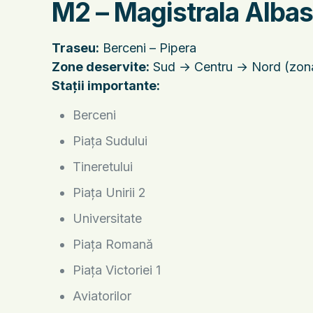
M2 – Magistrala Albas
Traseu:
Berceni – Pipera
Zone deservite:
Sud → Centru → Nord (zona 
Stații importante:
Berceni
Piața Sudului
Tineretului
Piața Unirii 2
Universitate
Piața Romană
Piața Victoriei 1
Aviatorilor