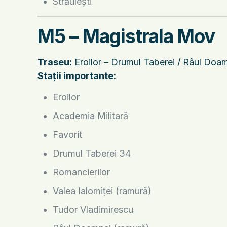
Străulești
M5 – Magistrala Mov
Traseu:
Eroilor – Drumul Taberei / Râul Doamn
Stații importante:
Eroilor
Academia Militară
Favorit
Drumul Taberei 34
Romancierilor
Valea Ialomiței (ramură)
Tudor Vladimirescu