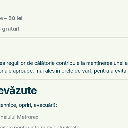
ge –
50 lei
–
gratuit
a regulilor de călătorie contribuie la menținerea unei a
nale aproape, mai ales în orele de vârf, pentru a evita s
revăzute
ehnice, opriri, evacuări):
onalului Metrorex
gitale pentru informații actualizate