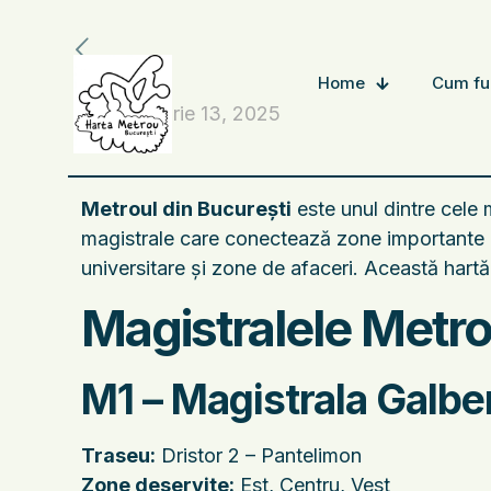
Home
Cum fu
noiembrie 13, 2025
Metroul din București
este unul dintre cele 
magistrale care conectează zone importante ale
universitare și zone de afaceri. Această hartă 
Magistralele Metro
M1 – Magistrala Galb
Traseu:
Dristor 2 – Pantelimon
Zone deservite:
Est, Centru, Vest