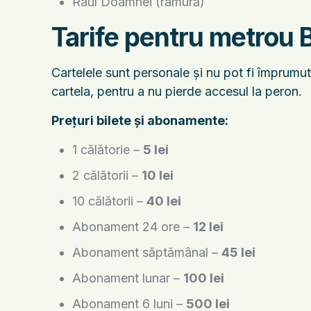
Râul Doamnei (ramură)
Tarife pentru metrou 
Cartelele sunt personale și nu pot fi împrumut
cartela, pentru a nu pierde accesul la peron.
Prețuri bilete și abonamente:
1 călătorie –
5 lei
2 călătorii –
10 lei
10 călătorii –
40 lei
Abonament 24 ore –
12 lei
Abonament săptămânal –
45 lei
Abonament lunar –
100 lei
Abonament 6 luni –
500 lei