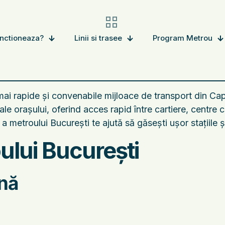
nctioneaza?
Linii si trasee
Program Metrou
mai rapide și convenabile mijloace de transport din Ca
 orașului, oferind acces rapid între cartiere, centre co
a metroului București te ajută să găsești ușor stațiile 
ului București
enă