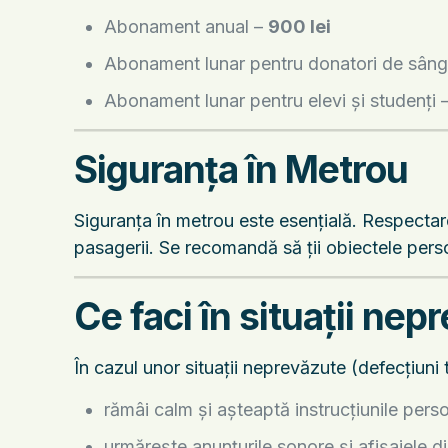
Abonament anual –
900 lei
Abonament lunar pentru donatori de sân
Abonament lunar pentru elevi și studenți 
Siguranța în Metrou
Siguranța în metrou este esențială. Respectare
pasagerii. Se recomandă să ții obiectele perso
Ce faci în situații nep
În cazul unor situații neprevăzute (defecțiuni t
rămâi calm și așteaptă instrucțiunile pers
urmărește anunțurile sonore și afișajele di