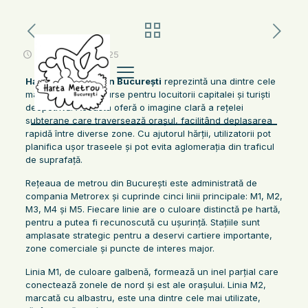
octombrie 26, 2025
Harta Metroului din București
reprezintă una dintre cele
mai importante resurse pentru locuitorii capitalei și turiști
deopotrivă. Aceasta oferă o imagine clară a rețelei
subterane care traversează orașul, facilitând deplasarea
rapidă între diverse zone. Cu ajutorul hărții, utilizatorii pot
planifica ușor traseele și pot evita aglomerația din traficul
de suprafață.
Rețeaua de metrou din București este administrată de
compania Metrorex și cuprinde cinci linii principale: M1, M2,
M3, M4 și M5. Fiecare linie are o culoare distinctă pe hartă,
pentru a putea fi recunoscută cu ușurință. Stațiile sunt
amplasate strategic pentru a deservi cartiere importante,
zone comerciale și puncte de interes major.
Linia M1, de culoare galbenă, formează un inel parțial care
conectează zonele de nord și est ale orașului. Linia M2,
marcată cu albastru, este una dintre cele mai utilizate,