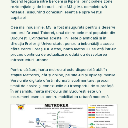
făcând legătura între Berceni și Pipera, principalele zone
rezidențiale și de birouri. Liniile M3 și M4 completează
rețeaua, asigurând conexiuni esențiale spre vestul
capitalei.
Cea mai nouă linie, M5, a fost inaugurată pentru a deservi
cartierul Drumul Taberei, unul dintre cele mai populate din
București. Extinderea acestei linii este planificată și în
direcția Eroilor și Universitate, pentru a îmbunătăți accesul
către centrul orașului. Astfel, harta metroului se află într-un
proces continuu de actualizare, odată cu dezvoltarea
infrastructurii urbane.
Pentru călători, harta metroului este disponibilă atât în
stațiile Metrorex, cât și online, pe site-uri și aplicații mobile.
Versiunile digitale oferă informații suplimentare, precum
timpii de sosire și conexiunile cu transportul de suprafață.
În ansamblu, harta metroului din București este un
instrument esențial pentru mobilitatea urbană modernă.