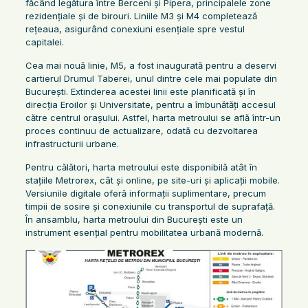
făcând legătura între Berceni și Pipera, principalele zone
rezidențiale și de birouri. Liniile M3 și M4 completează
rețeaua, asigurând conexiuni esențiale spre vestul
capitalei.
Cea mai nouă linie, M5, a fost inaugurată pentru a deservi
cartierul Drumul Taberei, unul dintre cele mai populate din
București. Extinderea acestei linii este planificată și în
direcția Eroilor și Universitate, pentru a îmbunătăți accesul
către centrul orașului. Astfel, harta metroului se află într-un
proces continuu de actualizare, odată cu dezvoltarea
infrastructurii urbane.
Pentru călători, harta metroului este disponibilă atât în
stațiile Metrorex, cât și online, pe site-uri și aplicații mobile.
Versiunile digitale oferă informații suplimentare, precum
timpii de sosire și conexiunile cu transportul de suprafață.
În ansamblu, harta metroului din București este un
instrument esențial pentru mobilitatea urbană modernă.