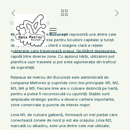
octombrie 27, 2025
Harta Metroului din București
reprezintă una dintre cele
mai importante resurse pentru locuitorii capitalei și turiști
deopotrivă. Aceasta oferă o imagine clară a rețelei
subterane care traversează orașul, facilitând deplasarea
rapidă între diverse zone. Cu ajutorul hărții, utilizatorii pot
planifica ușor traseele și pot evita aglomerația din traficul
de suprafață.
Rețeaua de metrou din București este administrată de
compania Metrorex și cuprinde cinci linii principale: M1, M2,
M3, M4 și M5. Fiecare linie are o culoare distinctă pe hartă,
pentru a putea fi recunoscută cu ușurință. Stațiile sunt
amplasate strategic pentru a deservi cartiere importante,
zone comerciale și puncte de interes major.
Linia M1, de culoare galbenă, formează un inel parțial care
conectează zonele de nord și est ale orașului. Linia M2,
marcată cu albastru, este una dintre cele mai utilizate,