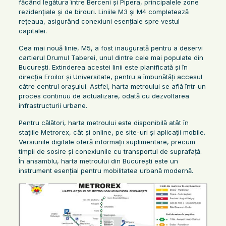
făcând legătura între Berceni și Pipera, principalele zone
rezidențiale și de birouri. Liniile M3 și M4 completează
rețeaua, asigurând conexiuni esențiale spre vestul
capitalei.
Cea mai nouă linie, M5, a fost inaugurată pentru a deservi
cartierul Drumul Taberei, unul dintre cele mai populate din
București. Extinderea acestei linii este planificată și în
direcția Eroilor și Universitate, pentru a îmbunătăți accesul
către centrul orașului. Astfel, harta metroului se află într-un
proces continuu de actualizare, odată cu dezvoltarea
infrastructurii urbane.
Pentru călători, harta metroului este disponibilă atât în
stațiile Metrorex, cât și online, pe site-uri și aplicații mobile.
Versiunile digitale oferă informații suplimentare, precum
timpii de sosire și conexiunile cu transportul de suprafață.
În ansamblu, harta metroului din București este un
instrument esențial pentru mobilitatea urbană modernă.