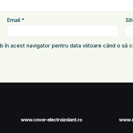
Email
*
Si
eb în acest navigator pentru data viitoare când o să
www.covor-electroizolant.ro
www.d