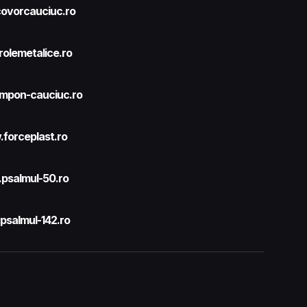
ovorcauciuc.ro
olemetalice.ro
mpon-cauciuc.ro
forceplast.ro
psalmul-50.ro
salmul-142.ro