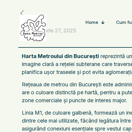
Home
Cum fu
octombrie 27, 2025
Harta Metroului din București
reprezintă una
imagine clară a rețelei subterane care traverse
planifica ușor traseele și pot evita aglomerați
Rețeaua de metrou din București este administ
are o culoare distinctă pe hartă, pentru a put
zone comerciale și puncte de interes major.
Linia M1, de culoare galbenă, formează un ine
dintre cele mai utilizate, făcând legătura într
asigurând conexiuni esențiale spre vestul capi