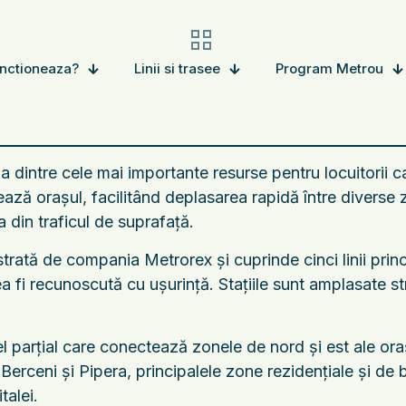
nctioneaza?
Linii si trasee
Program Metrou
 dintre cele mai importante resurse pentru locuitorii ca
ază orașul, facilitând deplasarea rapidă între diverse zon
a din traficul de suprafață.
rată de compania Metrorex și cuprinde cinci linii prin
ea fi recunoscută cu ușurință. Stațiile sunt amplasate s
l parțial care conectează zonele de nord și est ale ora
e Berceni și Pipera, principalele zone rezidențiale și de
talei.