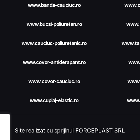
www.banda-cauciuc.ro
www.c
www.bucsi-poliuretan.ro
www.r
www.cauciuc-poliuretanic.ro
www.ta
www.covor-antiderapant.ro
www.
www.covor-cauciuc.ro
www.
www.cuplaj-elastic.ro
www.p
Site realizat cu sprijinul
FORCEPLAST SRL