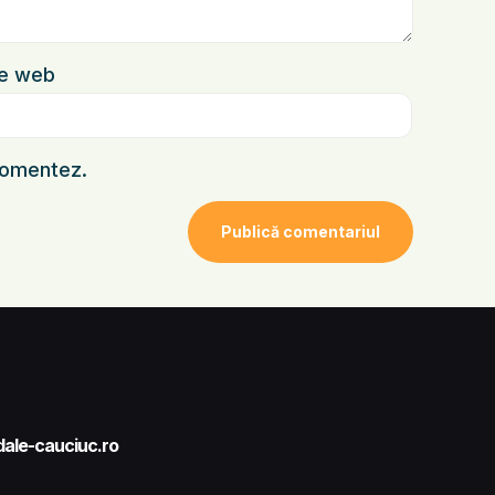
te web
 comentez.
ale-cauciuc.ro