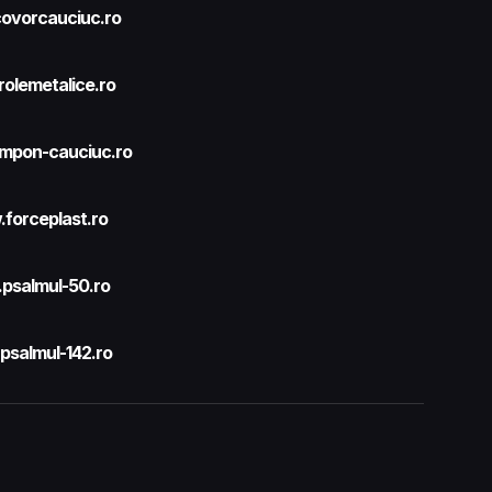
ovorcauciuc.ro
olemetalice.ro
mpon-cauciuc.ro
forceplast.ro
psalmul-50.ro
salmul-142.ro