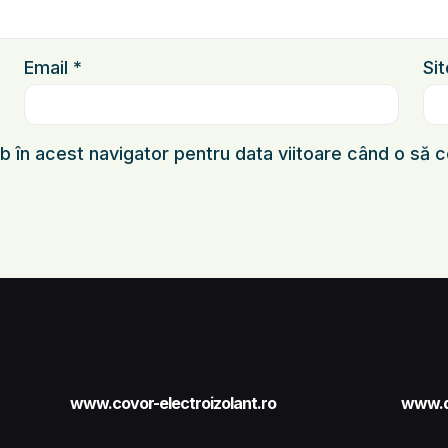
Email
*
Si
eb în acest navigator pentru data viitoare când o să
www.covor-electroizolant.ro
www.d