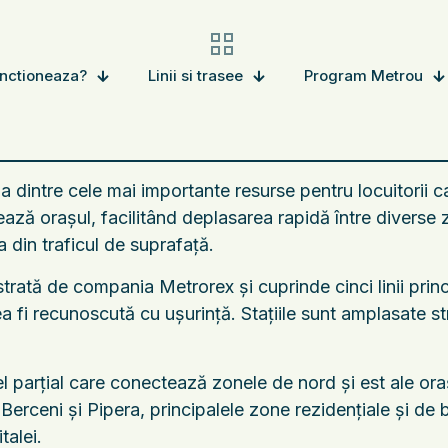
nctioneaza?
Linii si trasee
Program Metrou
 dintre cele mai importante resurse pentru locuitorii ca
ază orașul, facilitând deplasarea rapidă între diverse zon
a din traficul de suprafață.
rată de compania Metrorex și cuprinde cinci linii prin
ea fi recunoscută cu ușurință. Stațiile sunt amplasate s
l parțial care conectează zonele de nord și est ale ora
e Berceni și Pipera, principalele zone rezidențiale și de
talei.