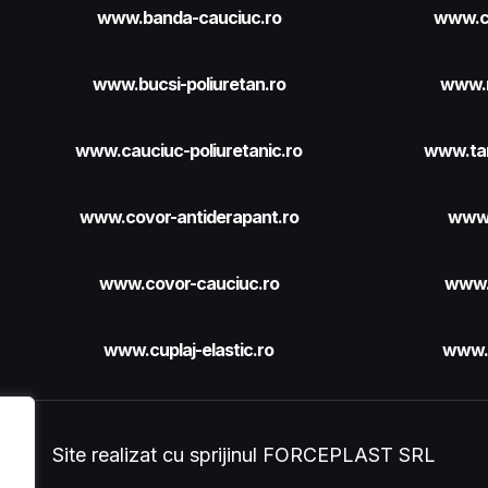
www.banda-cauciuc.ro
www.c
www.bucsi-poliuretan.ro
www.r
www.cauciuc-poliuretanic.ro
www.ta
www.covor-antiderapant.ro
www.
www.covor-cauciuc.ro
www.
www.cuplaj-elastic.ro
www.p
Site realizat cu sprijinul
FORCEPLAST SRL