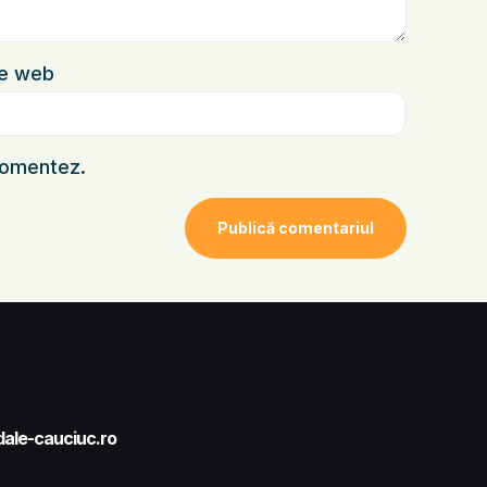
te web
 comentez.
ale-cauciuc.ro