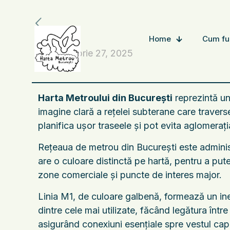
Home
Cum fu
octombrie 27, 2025
Harta Metroului din București
reprezintă una
imagine clară a rețelei subterane care traverse
planifica ușor traseele și pot evita aglomerați
Rețeaua de metrou din București este administ
are o culoare distinctă pe hartă, pentru a put
zone comerciale și puncte de interes major.
Linia M1, de culoare galbenă, formează un ine
dintre cele mai utilizate, făcând legătura într
asigurând conexiuni esențiale spre vestul capi