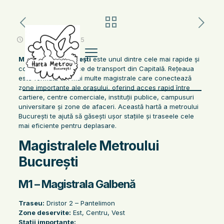
noiembrie 12, 2025
Metroul din București
este unul dintre cele mai rapide și
convenabile mijloace de transport din Capitală. Rețeaua
este formată din mai multe magistrale care conectează
zone importante ale orașului, oferind acces rapid între
cartiere, centre comerciale, instituții publice, campusuri
universitare și zone de afaceri. Această hartă a metroului
București te ajută să găsești ușor stațiile și traseele cele
mai eficiente pentru deplasare.
Magistralele Metroului
București
M1 – Magistrala Galbenă
Traseu:
Dristor 2 – Pantelimon
Zone deservite:
Est, Centru, Vest
Stații importante: