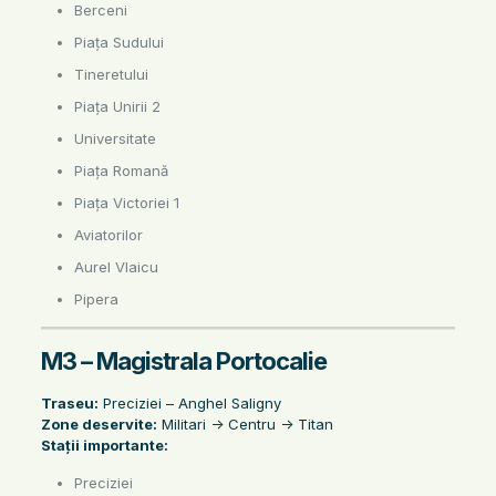
Berceni
Piața Sudului
Tineretului
Piața Unirii 2
Universitate
Piața Romană
Piața Victoriei 1
Aviatorilor
Aurel Vlaicu
Pipera
M3 – Magistrala Portocalie
Traseu:
Preciziei – Anghel Saligny
Zone deservite:
Militari -> Centru -> Titan
Stații importante:
Preciziei