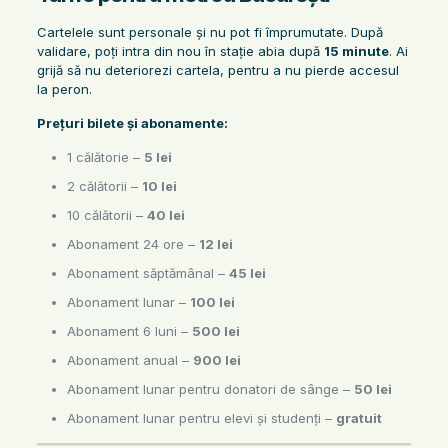
Cartelele sunt personale și nu pot fi împrumutate. După
validare, poți intra din nou în stație abia după
15 minute
. Ai
grijă să nu deteriorezi cartela, pentru a nu pierde accesul
la peron.
Prețuri bilete și abonamente:
1 călătorie –
5 lei
2 călătorii –
10 lei
10 călătorii –
40 lei
Abonament 24 ore –
12 lei
Abonament săptămânal –
45 lei
Abonament lunar –
100 lei
Abonament 6 luni –
500 lei
Abonament anual –
900 lei
Abonament lunar pentru donatori de sânge –
50 lei
Abonament lunar pentru elevi și studenți –
gratuit