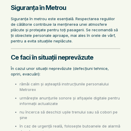
Siguranța în Metrou
Siguranța în metrou este esențială. Respectarea regulilor
de călătorie contribuie la menținerea unei atmosfere
plăcute și protejate pentru toți pasagerii. Se recomandă să
ții obiectele personale aproape, mai ales în orele de vârf,
pentru a evita situațiile neplăcute.
Ce faci în situații neprevăzute
În cazul unor situații neprevăzute (defecțiuni tehnice,
opriri, evacuări):
rămâi calm și așteaptă instrucțiunile personalului
Metrorex
urmărește anunțurile sonore și afișajele digitale pentru
informații actualizate
nu încerca să deschizi ușile trenului sau să cobori pe
șine
în caz de urgență reală, folosește butoanele de alarmă