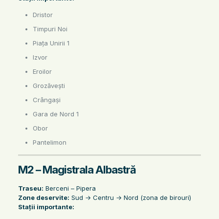
Dristor
Timpuri Noi
Piața Unirii 1
Izvor
Eroilor
Grozăvești
Crângași
Gara de Nord 1
Obor
Pantelimon
M2 – Magistrala Albastră
Traseu:
Berceni – Pipera
Zone deservite:
Sud → Centru → Nord (zona de birouri)
Stații importante: