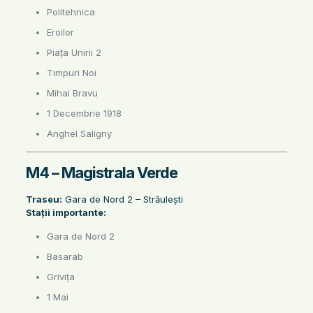
Politehnica
Eroilor
Piața Unirii 2
Timpuri Noi
Mihai Bravu
1 Decembrie 1918
Anghel Saligny
M4 – Magistrala Verde
Traseu:
Gara de Nord 2 – Străulești
Stații importante:
Gara de Nord 2
Basarab
Grivița
1 Mai