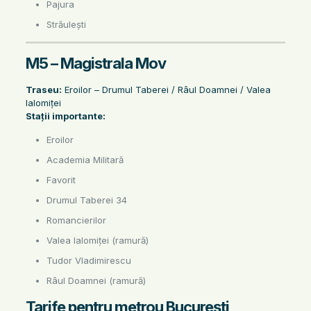
Pajura
Străulești
M5 – Magistrala Mov
Traseu:
Eroilor – Drumul Taberei / Râul Doamnei / Valea
Ialomiței
Stații importante:
Eroilor
Academia Militară
Favorit
Drumul Taberei 34
Romancierilor
Valea Ialomiței (ramură)
Tudor Vladimirescu
Râul Doamnei (ramură)
Tarife pentru metrou București