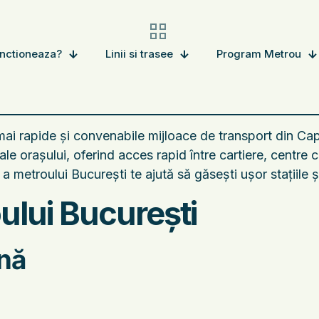
nctioneaza?
Linii si trasee
Program Metrou
mai rapide și convenabile mijloace de transport din Ca
 orașului, oferind acces rapid între cartiere, centre co
a metroului București te ajută să găsești ușor stațiile 
ului București
enă