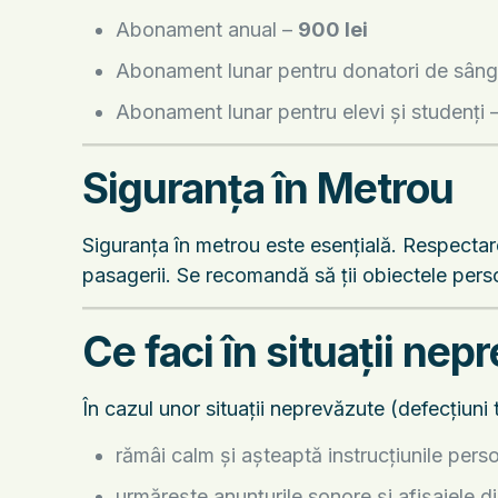
Abonament anual –
900 lei
Abonament lunar pentru donatori de sân
Abonament lunar pentru elevi și studenți 
Siguranța în Metrou
Siguranța în metrou este esențială. Respectare
pasagerii. Se recomandă să ții obiectele perso
Ce faci în situații nep
În cazul unor situații neprevăzute (defecțiuni t
rămâi calm și așteaptă instrucțiunile pers
urmărește anunțurile sonore și afișajele di