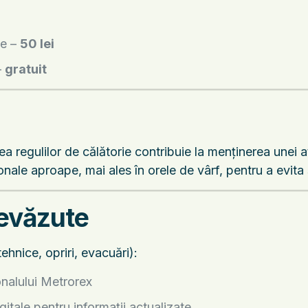
ge –
50 lei
–
gratuit
a regulilor de călătorie contribuie la menținerea unei a
nale aproape, mai ales în orele de vârf, pentru a evita s
revăzute
ehnice, opriri, evacuări):
onalului Metrorex
gitale pentru informații actualizate