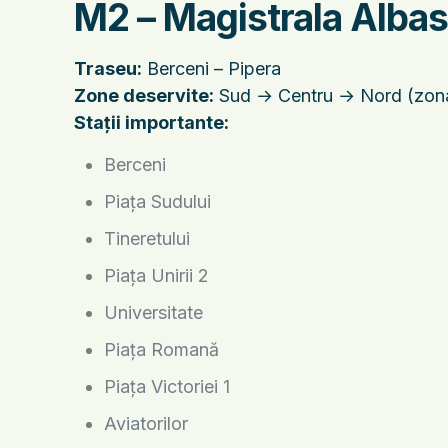
M2 – Magistrala Albas
Traseu:
Berceni – Pipera
Zone deservite:
Sud → Centru → Nord (zona 
Stații importante:
Berceni
Piața Sudului
Tineretului
Piața Unirii 2
Universitate
Piața Romană
Piața Victoriei 1
Aviatorilor