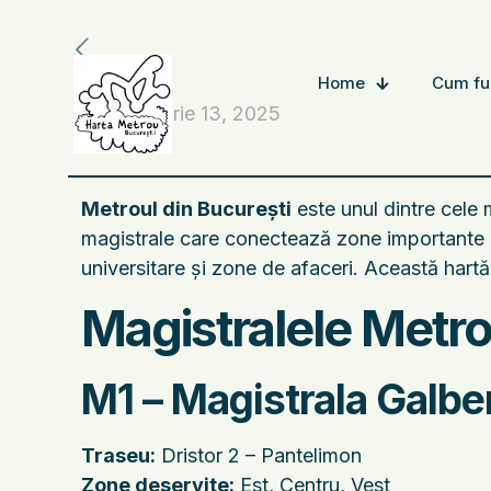
Home
Cum fu
noiembrie 13, 2025
Metroul din București
este unul dintre cele 
magistrale care conectează zone importante ale
universitare și zone de afaceri. Această hartă 
Magistralele Metro
M1 – Magistrala Galb
Traseu:
Dristor 2 – Pantelimon
Zone deservite:
Est, Centru, Vest