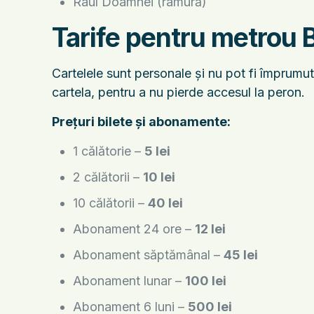
Râul Doamnei (ramură)
Tarife pentru metrou 
Cartelele sunt personale și nu pot fi împrumut
cartela, pentru a nu pierde accesul la peron.
Prețuri bilete și abonamente:
1 călătorie –
5 lei
2 călătorii –
10 lei
10 călătorii –
40 lei
Abonament 24 ore –
12 lei
Abonament săptămânal –
45 lei
Abonament lunar –
100 lei
Abonament 6 luni –
500 lei