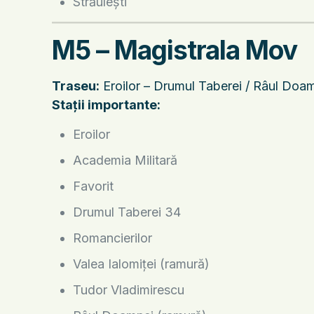
Străulești
M5 – Magistrala Mov
Traseu:
Eroilor – Drumul Taberei / Râul Doamn
Stații importante:
Eroilor
Academia Militară
Favorit
Drumul Taberei 34
Romancierilor
Valea Ialomiței (ramură)
Tudor Vladimirescu