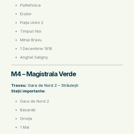
Politehnica
Eroilor
Piața Unirii 2
Timpuri Noi
Mihai Bravu
1 Decembrie 1918
Anghel Saligny
M4 – Magistrala Verde
Traseu:
Gara de Nord 2 – Străulești
Stații importante:
Gara de Nord 2
Basarab
Grivița
1 Mai