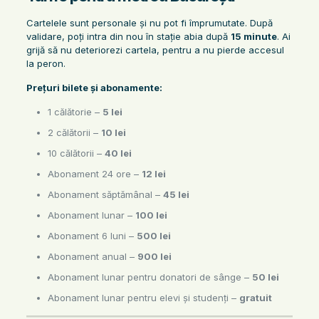
Cartelele sunt personale și nu pot fi împrumutate. După
validare, poți intra din nou în stație abia după
15 minute
. Ai
grijă să nu deteriorezi cartela, pentru a nu pierde accesul
la peron.
Prețuri bilete și abonamente:
1 călătorie –
5 lei
2 călătorii –
10 lei
10 călătorii –
40 lei
Abonament 24 ore –
12 lei
Abonament săptămânal –
45 lei
Abonament lunar –
100 lei
Abonament 6 luni –
500 lei
Abonament anual –
900 lei
Abonament lunar pentru donatori de sânge –
50 lei
Abonament lunar pentru elevi și studenți –
gratuit