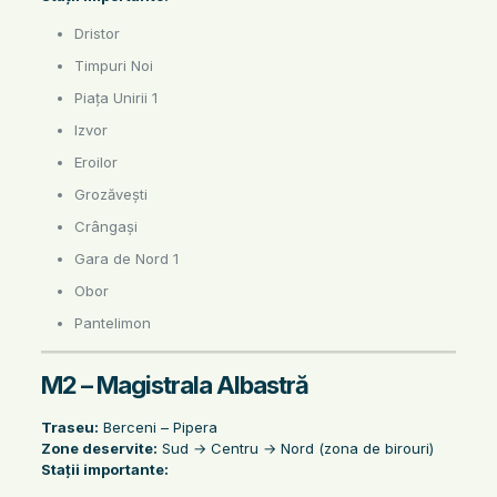
Dristor
Timpuri Noi
Piața Unirii 1
Izvor
Eroilor
Grozăvești
Crângași
Gara de Nord 1
Obor
Pantelimon
M2 – Magistrala Albastră
Traseu:
Berceni – Pipera
Zone deservite:
Sud → Centru → Nord (zona de birouri)
Stații importante: