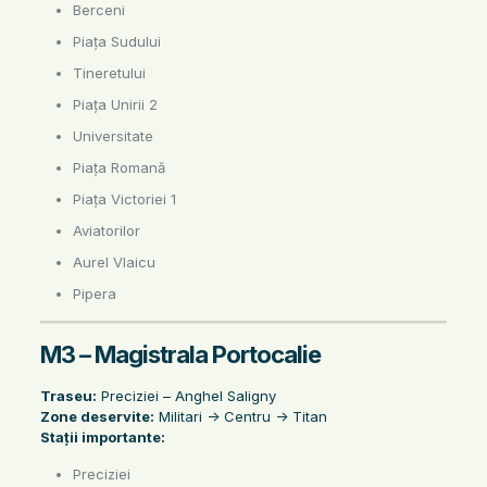
Berceni
Piața Sudului
Tineretului
Piața Unirii 2
Universitate
Piața Romană
Piața Victoriei 1
Aviatorilor
Aurel Vlaicu
Pipera
M3 – Magistrala Portocalie
Traseu:
Preciziei – Anghel Saligny
Zone deservite:
Militari -> Centru -> Titan
Stații importante:
Preciziei