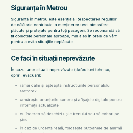
Siguranța în Metrou
Siguranța în metrou este esențială. Respectarea regulilor
de călătorie contribuie la menținerea unei atmosfere
plăcute și protejate pentru toți pasagerii. Se recomandă să
ții obiectele personale aproape, mai ales în orele de vârf,
pentru a evita situațiile neplăcute.
Ce faci în situații neprevăzute
În cazul unor situații neprevăzute (defecțiuni tehnice,
opriri, evacuări):
rămâi calm și așteaptă instrucțiunile personalului
Metrorex
urmărește anunțurile sonore și afișajele digitale pentru
informații actualizate
nu încerca să deschizi ușile trenului sau să cobori pe
șine
în caz de urgență reală, folosește butoanele de alarmă