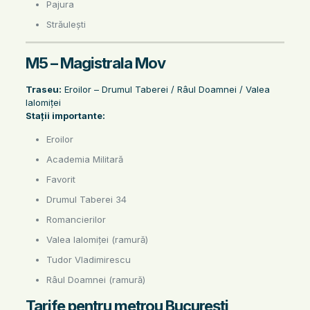
Pajura
Străulești
M5 – Magistrala Mov
Traseu:
Eroilor – Drumul Taberei / Râul Doamnei / Valea
Ialomiței
Stații importante:
Eroilor
Academia Militară
Favorit
Drumul Taberei 34
Romancierilor
Valea Ialomiței (ramură)
Tudor Vladimirescu
Râul Doamnei (ramură)
Tarife pentru metrou București