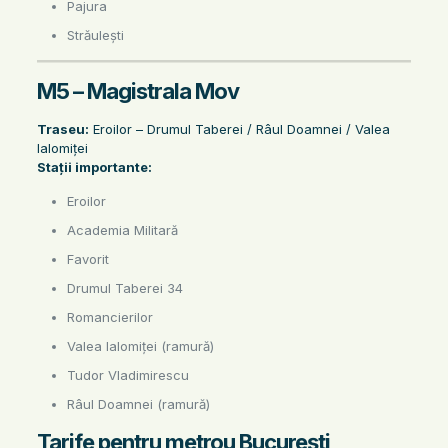
Pajura
Străulești
M5 – Magistrala Mov
Traseu:
Eroilor – Drumul Taberei / Râul Doamnei / Valea
Ialomiței
Stații importante:
Eroilor
Academia Militară
Favorit
Drumul Taberei 34
Romancierilor
Valea Ialomiței (ramură)
Tudor Vladimirescu
Râul Doamnei (ramură)
Tarife pentru metrou București