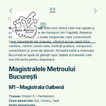
noiembrie 11, 2025
Metroul din București
este unul dintre cele mai rapide și
convenabile mijloace de transport din Capitală. Rețeaua
este formată din mai multe magistrale care conectează
zone importante ale orașului, oferind acces rapid între
cartiere, centre comerciale, instituții publice, campusuri
universitare și zone de afaceri. Această hartă a metroului
București te ajută să găsești ușor stațiile și traseele cele
mai eficiente pentru deplasare.
Magistralele Metroului
București
M1 – Magistrala Galbenă
Traseu:
Dristor 2 – Pantelimon
Zone deservite:
Est, Centru, Vest
Stații importante: