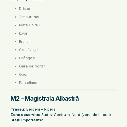
Dristor
Timpuri Noi
Piața Unirii 1
Izvor
Eroilor
Grozăvești
Crângași
Gara de Nord 1
Obor
Pantelimon
M2 – Magistrala Albastră
Traseu:
Berceni – Pipera
Zone deservite:
Sud → Centru → Nord (zona de birouri)
Stații importante: