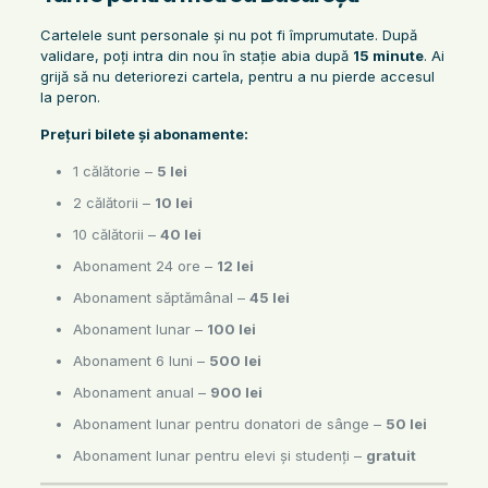
Cartelele sunt personale și nu pot fi împrumutate. După
validare, poți intra din nou în stație abia după
15 minute
. Ai
grijă să nu deteriorezi cartela, pentru a nu pierde accesul
la peron.
Prețuri bilete și abonamente:
1 călătorie –
5 lei
2 călătorii –
10 lei
10 călătorii –
40 lei
Abonament 24 ore –
12 lei
Abonament săptămânal –
45 lei
Abonament lunar –
100 lei
Abonament 6 luni –
500 lei
Abonament anual –
900 lei
Abonament lunar pentru donatori de sânge –
50 lei
Abonament lunar pentru elevi și studenți –
gratuit