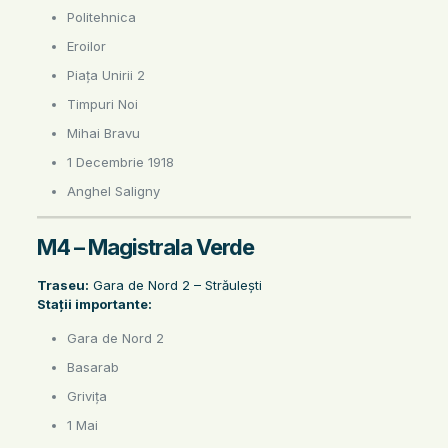
Politehnica
Eroilor
Piața Unirii 2
Timpuri Noi
Mihai Bravu
1 Decembrie 1918
Anghel Saligny
M4 – Magistrala Verde
Traseu:
Gara de Nord 2 – Străulești
Stații importante:
Gara de Nord 2
Basarab
Grivița
1 Mai