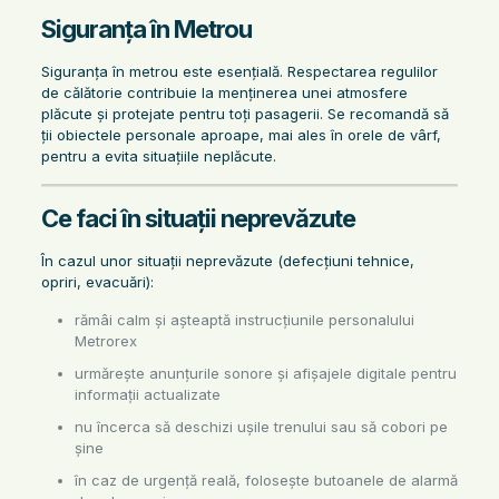
Siguranța în Metrou
Siguranța în metrou este esențială. Respectarea regulilor
de călătorie contribuie la menținerea unei atmosfere
plăcute și protejate pentru toți pasagerii. Se recomandă să
ții obiectele personale aproape, mai ales în orele de vârf,
pentru a evita situațiile neplăcute.
Ce faci în situații neprevăzute
În cazul unor situații neprevăzute (defecțiuni tehnice,
opriri, evacuări):
rămâi calm și așteaptă instrucțiunile personalului
Metrorex
urmărește anunțurile sonore și afișajele digitale pentru
informații actualizate
nu încerca să deschizi ușile trenului sau să cobori pe
șine
în caz de urgență reală, folosește butoanele de alarmă