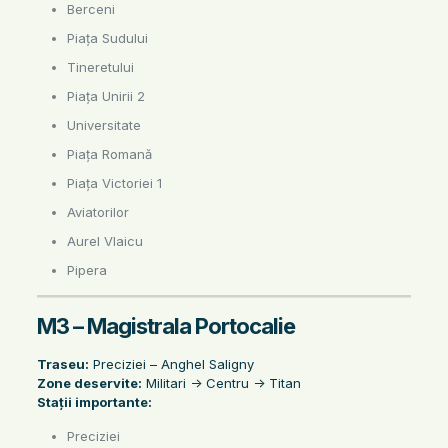
Berceni
Piața Sudului
Tineretului
Piața Unirii 2
Universitate
Piața Romană
Piața Victoriei 1
Aviatorilor
Aurel Vlaicu
Pipera
M3 – Magistrala Portocalie
Traseu:
Preciziei – Anghel Saligny
Zone deservite:
Militari -> Centru -> Titan
Stații importante:
Preciziei