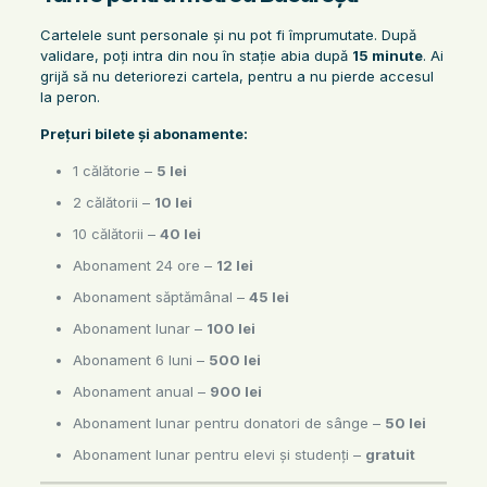
Cartelele sunt personale și nu pot fi împrumutate. După
validare, poți intra din nou în stație abia după
15 minute
. Ai
grijă să nu deteriorezi cartela, pentru a nu pierde accesul
la peron.
Prețuri bilete și abonamente:
1 călătorie –
5 lei
2 călătorii –
10 lei
10 călătorii –
40 lei
Abonament 24 ore –
12 lei
Abonament săptămânal –
45 lei
Abonament lunar –
100 lei
Abonament 6 luni –
500 lei
Abonament anual –
900 lei
Abonament lunar pentru donatori de sânge –
50 lei
Abonament lunar pentru elevi și studenți –
gratuit