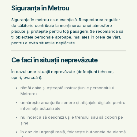
Siguranța în Metrou
Siguranța în metrou este esențială. Respectarea regulilor
de călătorie contribuie la menținerea unei atmosfere
plăcute și protejate pentru toți pasagerii. Se recomandă să
ții obiectele personale aproape, mai ales în orele de vârf,
pentru a evita situațiile neplăcute.
Ce faci în situații neprevăzute
În cazul unor situații neprevăzute (defecțiuni tehnice,
opriri, evacuări):
rămâi calm și așteaptă instrucțiunile personalului
Metrorex
urmărește anunțurile sonore și afișajele digitale pentru
informații actualizate
nu încerca să deschizi ușile trenului sau să cobori pe
șine
în caz de urgență reală, folosește butoanele de alarmă