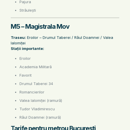
Pajura
Străulești
M5 – Magistrala Mov
Traseu:
Eroilor – Drumul Taberei / Râul Doamnei / Valea
Ialomiței
Stații importante:
Eroilor
Academia Militară
Favorit
Drumul Taberei 34
Romancierilor
Valea Ialomiței (ramură)
Tudor Vladimirescu
Râul Doamnei (ramură)
Tarife pentru metrou București