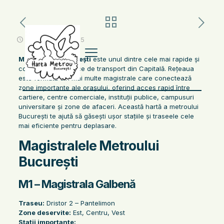
noiembrie 12, 2025
Metroul din București
este unul dintre cele mai rapide și
convenabile mijloace de transport din Capitală. Rețeaua
este formată din mai multe magistrale care conectează
zone importante ale orașului, oferind acces rapid între
cartiere, centre comerciale, instituții publice, campusuri
universitare și zone de afaceri. Această hartă a metroului
București te ajută să găsești ușor stațiile și traseele cele
mai eficiente pentru deplasare.
Magistralele Metroului
București
M1 – Magistrala Galbenă
Traseu:
Dristor 2 – Pantelimon
Zone deservite:
Est, Centru, Vest
Stații importante: