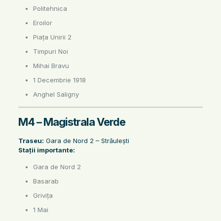
Politehnica
Eroilor
Piața Unirii 2
Timpuri Noi
Mihai Bravu
1 Decembrie 1918
Anghel Saligny
M4 – Magistrala Verde
Traseu:
Gara de Nord 2 – Străulești
Stații importante:
Gara de Nord 2
Basarab
Grivița
1 Mai