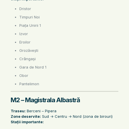
Dristor
Timpuri Noi
Piața Unirii 1
Izvor
Eroilor
Grozăvești
Crângași
Gara de Nord 1
Obor
Pantelimon
M2 – Magistrala Albastră
Traseu:
Berceni – Pipera
Zone deservite:
Sud → Centru → Nord (zona de birouri)
Stații importante: