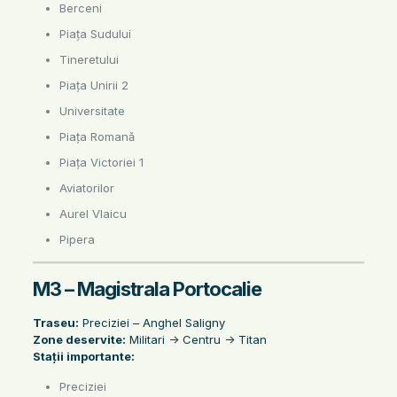
Berceni
Piața Sudului
Tineretului
Piața Unirii 2
Universitate
Piața Romană
Piața Victoriei 1
Aviatorilor
Aurel Vlaicu
Pipera
M3 – Magistrala Portocalie
Traseu:
Preciziei – Anghel Saligny
Zone deservite:
Militari -> Centru -> Titan
Stații importante:
Preciziei