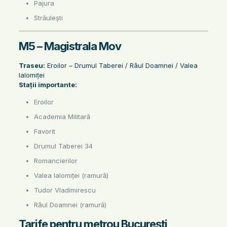
Pajura
Străulești
M5 – Magistrala Mov
Traseu:
Eroilor – Drumul Taberei / Râul Doamnei / Valea
Ialomiței
Stații importante:
Eroilor
Academia Militară
Favorit
Drumul Taberei 34
Romancierilor
Valea Ialomiței (ramură)
Tudor Vladimirescu
Râul Doamnei (ramură)
Tarife pentru metrou București