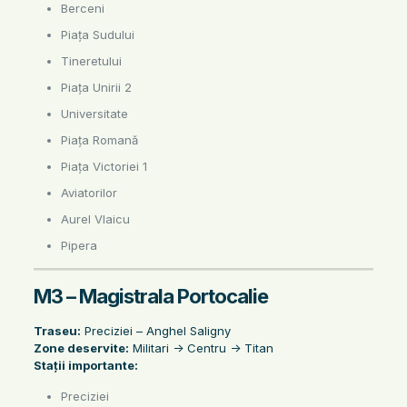
Berceni
Piața Sudului
Tineretului
Piața Unirii 2
Universitate
Piața Romană
Piața Victoriei 1
Aviatorilor
Aurel Vlaicu
Pipera
M3 – Magistrala Portocalie
Traseu:
Preciziei – Anghel Saligny
Zone deservite:
Militari -> Centru -> Titan
Stații importante:
Preciziei