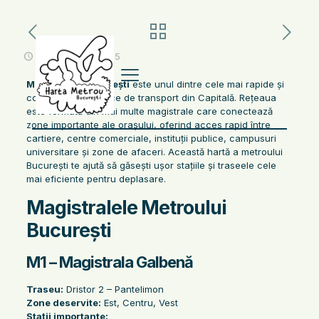
noiembrie 13, 2025
Metroul din București
este unul dintre cele mai rapide și
convenabile mijloace de transport din Capitală. Rețeaua
este formată din mai multe magistrale care conectează
zone importante ale orașului, oferind acces rapid între
cartiere, centre comerciale, instituții publice, campusuri
universitare și zone de afaceri. Această hartă a metroului
București te ajută să găsești ușor stațiile și traseele cele
mai eficiente pentru deplasare.
Magistralele Metroului
București
M1 – Magistrala Galbenă
Traseu:
Dristor 2 – Pantelimon
Zone deservite:
Est, Centru, Vest
Stații importante: