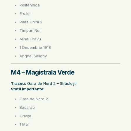
Politehnica
Eroilor
Piața Unirii 2
Timpuri Noi
Mihai Bravu
1 Decembrie 1918
Anghel Saligny
M4 – Magistrala Verde
Traseu:
Gara de Nord 2 – Străulești
Stații importante:
Gara de Nord 2
Basarab
Grivița
1 Mai