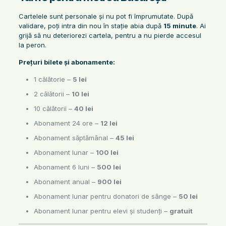
Cartelele sunt personale și nu pot fi împrumutate. După
validare, poți intra din nou în stație abia după
15 minute
. Ai
grijă să nu deteriorezi cartela, pentru a nu pierde accesul
la peron.
Prețuri bilete și abonamente:
1 călătorie –
5 lei
2 călătorii –
10 lei
10 călătorii –
40 lei
Abonament 24 ore –
12 lei
Abonament săptămânal –
45 lei
Abonament lunar –
100 lei
Abonament 6 luni –
500 lei
Abonament anual –
900 lei
Abonament lunar pentru donatori de sânge –
50 lei
Abonament lunar pentru elevi și studenți –
gratuit