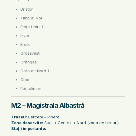
Dristor
Timpuri Noi
Piața Unirii 1
Izvor
Eroilor
Grozăvești
Crângași
Gara de Nord 1
Obor
Pantelimon
M2 – Magistrala Albastră
Traseu:
Berceni – Pipera
Zone deservite:
Sud → Centru → Nord (zona de birouri)
Stații importante: