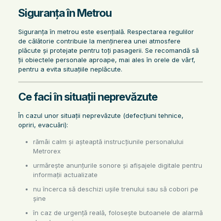
Siguranța în Metrou
Siguranța în metrou este esențială. Respectarea regulilor
de călătorie contribuie la menținerea unei atmosfere
plăcute și protejate pentru toți pasagerii. Se recomandă să
ții obiectele personale aproape, mai ales în orele de vârf,
pentru a evita situațiile neplăcute.
Ce faci în situații neprevăzute
În cazul unor situații neprevăzute (defecțiuni tehnice,
opriri, evacuări):
rămâi calm și așteaptă instrucțiunile personalului
Metrorex
urmărește anunțurile sonore și afișajele digitale pentru
informații actualizate
nu încerca să deschizi ușile trenului sau să cobori pe
șine
în caz de urgență reală, folosește butoanele de alarmă