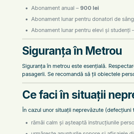
Abonament anual –
900 lei
Abonament lunar pentru donatori de sân
Abonament lunar pentru elevi și studenți 
Siguranța în Metrou
Siguranța în metrou este esențială. Respectare
pasagerii. Se recomandă să ții obiectele perso
Ce faci în situații nep
În cazul unor situații neprevăzute (defecțiuni t
rămâi calm și așteaptă instrucțiunile pers
urmărește anunțurile sonore și afișajele di