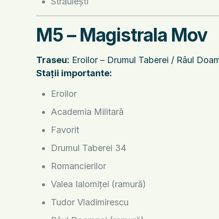
Străulești
M5 – Magistrala Mov
Traseu:
Eroilor – Drumul Taberei / Râul Doamn
Stații importante:
Eroilor
Academia Militară
Favorit
Drumul Taberei 34
Romancierilor
Valea Ialomiței (ramură)
Tudor Vladimirescu