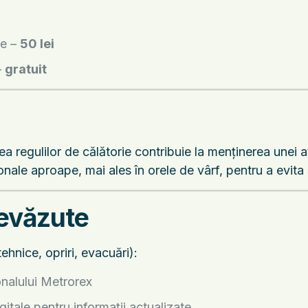
ge –
50 lei
–
gratuit
a regulilor de călătorie contribuie la menținerea unei a
nale aproape, mai ales în orele de vârf, pentru a evita s
revăzute
ehnice, opriri, evacuări):
onalului Metrorex
gitale pentru informații actualizate