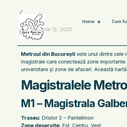
Home
Cum fu
noiembrie 12, 2025
Metroul din București
este unul dintre cele 
magistrale care conectează zone importante ale
universitare și zone de afaceri. Această hartă 
Magistralele Metro
M1 – Magistrala Galb
Traseu:
Dristor 2 – Pantelimon
Zone deservite:
Est, Centru, Vest