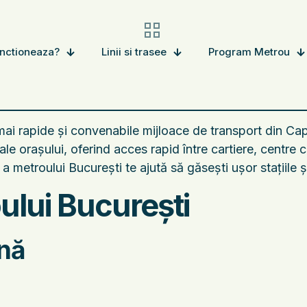
nctioneaza?
Linii si trasee
Program Metrou
mai rapide și convenabile mijloace de transport din Ca
 orașului, oferind acces rapid între cartiere, centre co
a metroului București te ajută să găsești ușor stațiile 
ului București
enă