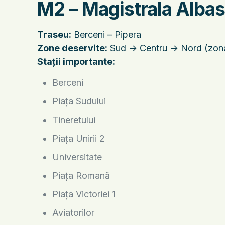
M2 – Magistrala Albas
Traseu:
Berceni – Pipera
Zone deservite:
Sud → Centru → Nord (zona 
Stații importante:
Berceni
Piața Sudului
Tineretului
Piața Unirii 2
Universitate
Piața Romană
Piața Victoriei 1
Aviatorilor