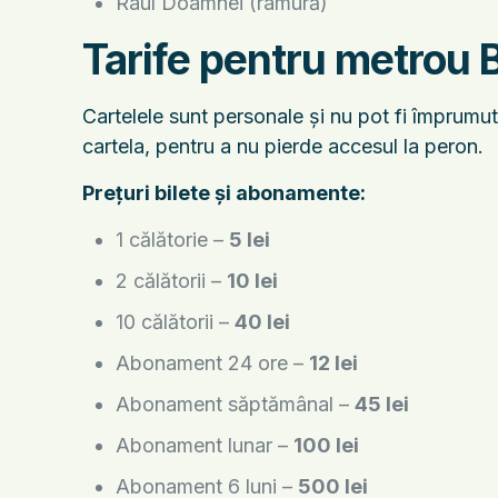
Râul Doamnei (ramură)
Tarife pentru metrou 
Cartelele sunt personale și nu pot fi împrumut
cartela, pentru a nu pierde accesul la peron.
Prețuri bilete și abonamente:
1 călătorie –
5 lei
2 călătorii –
10 lei
10 călătorii –
40 lei
Abonament 24 ore –
12 lei
Abonament săptămânal –
45 lei
Abonament lunar –
100 lei
Abonament 6 luni –
500 lei