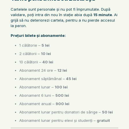
Cartelele sunt personale și nu pot fi împrumutate. După
validare, poți intra din nou în stație abia după
15 minute
. Ai
grijă să nu deteriorezi cartela, pentru a nu pierde accesul
la peron.
Prețuri bilete și abonamente:
1 călătorie –
5 lei
2 călătorii –
10 lei
10 călătorii –
40 lei
Abonament 24 ore –
12 lei
Abonament săptămânal –
45 lei
Abonament lunar –
100 lei
Abonament 6 luni –
500 lei
Abonament anual –
900 lei
Abonament lunar pentru donatori de sânge –
50 lei
Abonament lunar pentru elevi și studenți –
gratuit