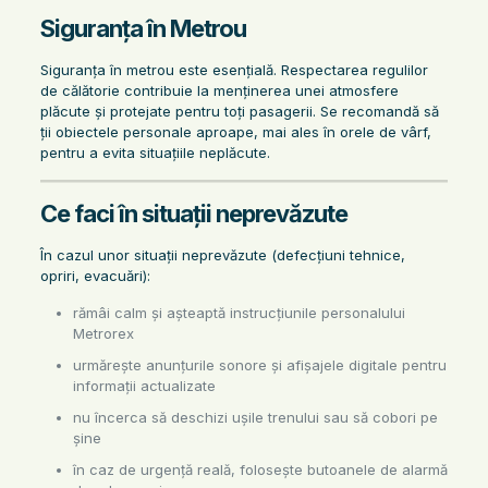
Siguranța în Metrou
Siguranța în metrou este esențială. Respectarea regulilor
de călătorie contribuie la menținerea unei atmosfere
plăcute și protejate pentru toți pasagerii. Se recomandă să
ții obiectele personale aproape, mai ales în orele de vârf,
pentru a evita situațiile neplăcute.
Ce faci în situații neprevăzute
În cazul unor situații neprevăzute (defecțiuni tehnice,
opriri, evacuări):
rămâi calm și așteaptă instrucțiunile personalului
Metrorex
urmărește anunțurile sonore și afișajele digitale pentru
informații actualizate
nu încerca să deschizi ușile trenului sau să cobori pe
șine
în caz de urgență reală, folosește butoanele de alarmă