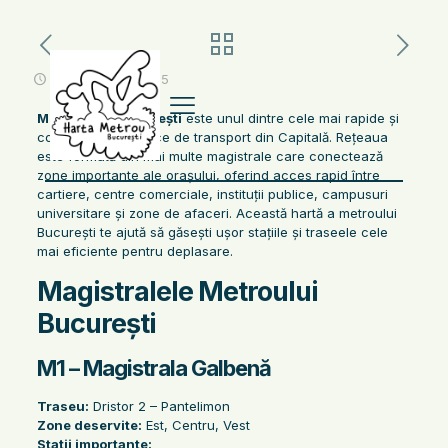
noiembrie 13, 2025
Metroul din București
este unul dintre cele mai rapide și
convenabile mijloace de transport din Capitală. Rețeaua
este formată din mai multe magistrale care conectează
zone importante ale orașului, oferind acces rapid între
cartiere, centre comerciale, instituții publice, campusuri
universitare și zone de afaceri. Această hartă a metroului
București te ajută să găsești ușor stațiile și traseele cele
mai eficiente pentru deplasare.
Magistralele Metroului
București
M1 – Magistrala Galbenă
Traseu:
Dristor 2 – Pantelimon
Zone deservite:
Est, Centru, Vest
Stații importante: