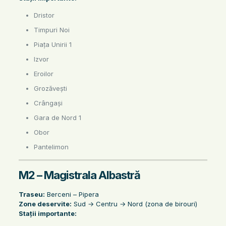
Dristor
Timpuri Noi
Piața Unirii 1
Izvor
Eroilor
Grozăvești
Crângași
Gara de Nord 1
Obor
Pantelimon
M2 – Magistrala Albastră
Traseu:
Berceni – Pipera
Zone deservite:
Sud → Centru → Nord (zona de birouri)
Stații importante: