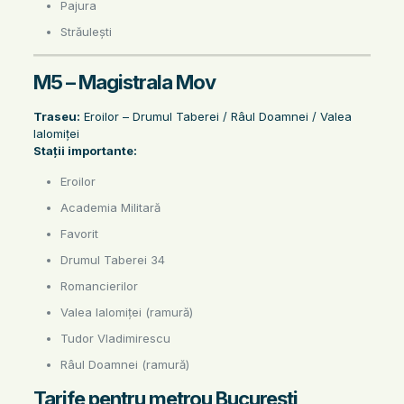
Pajura
Străulești
M5 – Magistrala Mov
Traseu:
Eroilor – Drumul Taberei / Râul Doamnei / Valea
Ialomiței
Stații importante:
Eroilor
Academia Militară
Favorit
Drumul Taberei 34
Romancierilor
Valea Ialomiței (ramură)
Tudor Vladimirescu
Râul Doamnei (ramură)
Tarife pentru metrou București