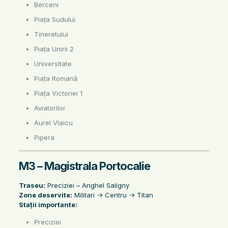
Berceni
Piața Sudului
Tineretului
Piața Unirii 2
Universitate
Piața Romană
Piața Victoriei 1
Aviatorilor
Aurel Vlaicu
Pipera
M3 – Magistrala Portocalie
Traseu:
Preciziei – Anghel Saligny
Zone deservite:
Militari -> Centru -> Titan
Stații importante:
Preciziei