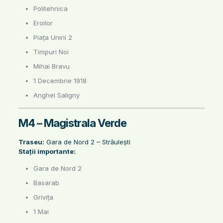
Politehnica
Eroilor
Piața Unirii 2
Timpuri Noi
Mihai Bravu
1 Decembrie 1918
Anghel Saligny
M4 – Magistrala Verde
Traseu:
Gara de Nord 2 – Străulești
Stații importante:
Gara de Nord 2
Basarab
Grivița
1 Mai