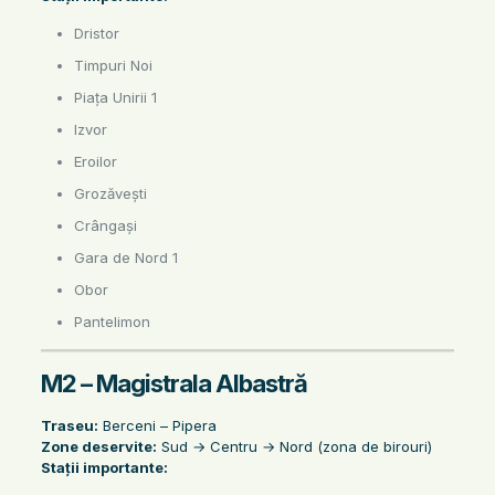
Dristor
Timpuri Noi
Piața Unirii 1
Izvor
Eroilor
Grozăvești
Crângași
Gara de Nord 1
Obor
Pantelimon
M2 – Magistrala Albastră
Traseu:
Berceni – Pipera
Zone deservite:
Sud → Centru → Nord (zona de birouri)
Stații importante: