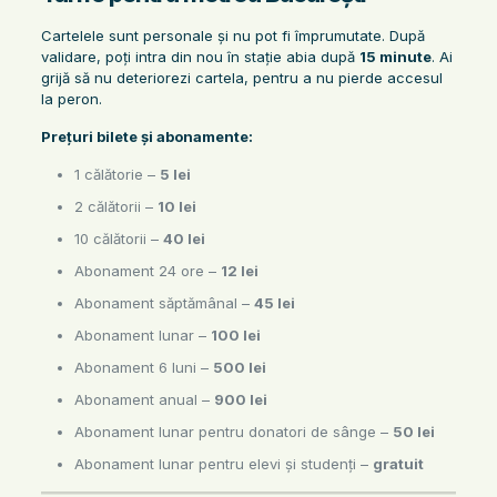
Cartelele sunt personale și nu pot fi împrumutate. După
validare, poți intra din nou în stație abia după
15 minute
. Ai
grijă să nu deteriorezi cartela, pentru a nu pierde accesul
la peron.
Prețuri bilete și abonamente:
1 călătorie –
5 lei
2 călătorii –
10 lei
10 călătorii –
40 lei
Abonament 24 ore –
12 lei
Abonament săptămânal –
45 lei
Abonament lunar –
100 lei
Abonament 6 luni –
500 lei
Abonament anual –
900 lei
Abonament lunar pentru donatori de sânge –
50 lei
Abonament lunar pentru elevi și studenți –
gratuit