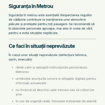
Siguranța în Metrou
Siguranța în metrou este esențială. Respectarea regulilor
de călătorie contribuie la menținerea unei atmosfere
plăcute și protejate pentru toți pasagerii. Se recomandă să
ții obiectele personale aproape, mai ales în orele de vârf,
pentru a evita situațiile neplăcute.
Ce faci în situații neprevăzute
În cazul unor situații neprevăzute (defecțiuni tehnice,
opriri, evacuări):
rămâi calm și așteaptă instrucțiunile personalului
Metrorex
urmărește anunțurile sonore și afișajele digitale pentru
informații actualizate
nu încerca să deschizi ușile trenului sau să cobori pe
șine
în caz de urgență reală, folosește butoanele de alarmă