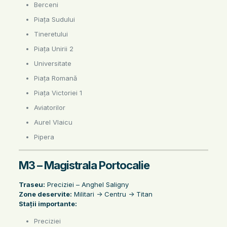
Berceni
Piața Sudului
Tineretului
Piața Unirii 2
Universitate
Piața Romană
Piața Victoriei 1
Aviatorilor
Aurel Vlaicu
Pipera
M3 – Magistrala Portocalie
Traseu:
Preciziei – Anghel Saligny
Zone deservite:
Militari -> Centru -> Titan
Stații importante:
Preciziei