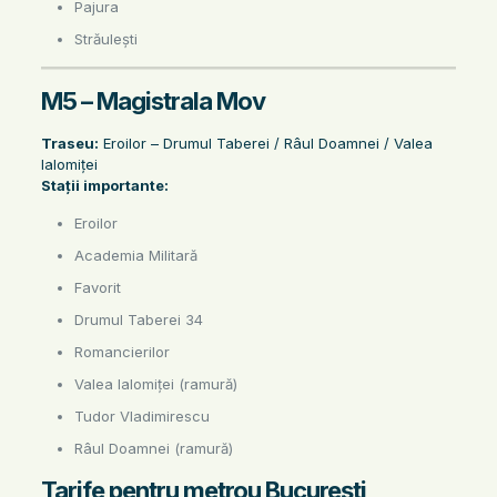
Pajura
Străulești
M5 – Magistrala Mov
Traseu:
Eroilor – Drumul Taberei / Râul Doamnei / Valea
Ialomiței
Stații importante:
Eroilor
Academia Militară
Favorit
Drumul Taberei 34
Romancierilor
Valea Ialomiței (ramură)
Tudor Vladimirescu
Râul Doamnei (ramură)
Tarife pentru metrou București