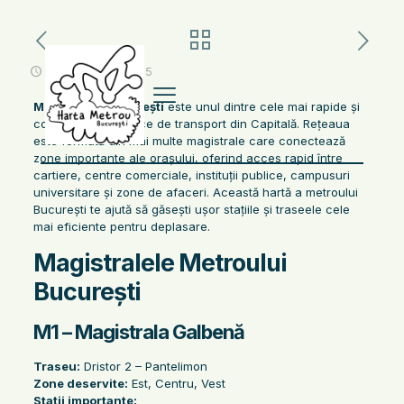
noiembrie 13, 2025
Metroul din București
este unul dintre cele mai rapide și
convenabile mijloace de transport din Capitală. Rețeaua
este formată din mai multe magistrale care conectează
zone importante ale orașului, oferind acces rapid între
cartiere, centre comerciale, instituții publice, campusuri
universitare și zone de afaceri. Această hartă a metroului
București te ajută să găsești ușor stațiile și traseele cele
mai eficiente pentru deplasare.
Magistralele Metroului
București
M1 – Magistrala Galbenă
Traseu:
Dristor 2 – Pantelimon
Zone deservite:
Est, Centru, Vest
Stații importante: