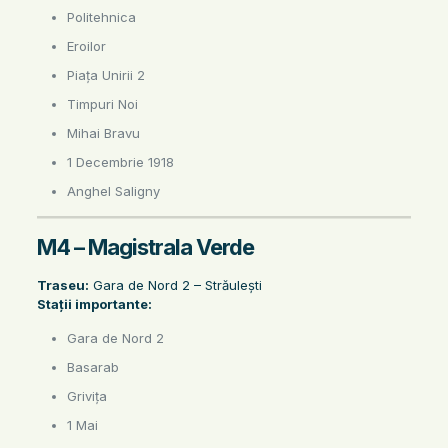
Politehnica
Eroilor
Piața Unirii 2
Timpuri Noi
Mihai Bravu
1 Decembrie 1918
Anghel Saligny
M4 – Magistrala Verde
Traseu:
Gara de Nord 2 – Străulești
Stații importante:
Gara de Nord 2
Basarab
Grivița
1 Mai