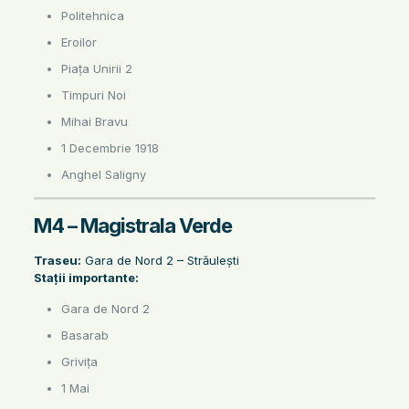
Politehnica
Eroilor
Piața Unirii 2
Timpuri Noi
Mihai Bravu
1 Decembrie 1918
Anghel Saligny
M4 – Magistrala Verde
Traseu:
Gara de Nord 2 – Străulești
Stații importante:
Gara de Nord 2
Basarab
Grivița
1 Mai