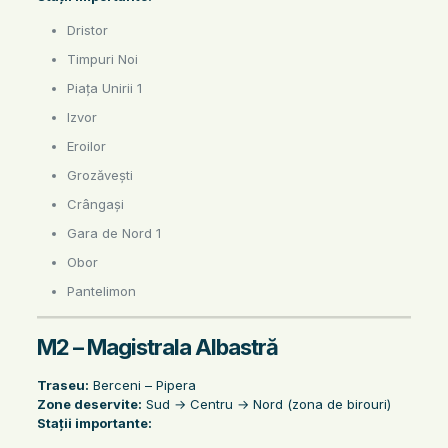
Dristor
Timpuri Noi
Piața Unirii 1
Izvor
Eroilor
Grozăvești
Crângași
Gara de Nord 1
Obor
Pantelimon
M2 – Magistrala Albastră
Traseu:
Berceni – Pipera
Zone deservite:
Sud → Centru → Nord (zona de birouri)
Stații importante: