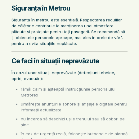
Siguranța în Metrou
Siguranța în metrou este esențială. Respectarea regulilor
de călătorie contribuie la menținerea unei atmosfere
plăcute și protejate pentru toți pasagerii. Se recomandă să
ții obiectele personale aproape, mai ales în orele de vârf,
pentru a evita situațiile neplăcute.
Ce faci în situații neprevăzute
În cazul unor situații neprevăzute (defecțiuni tehnice,
opriri, evacuări):
rămâi calm și așteaptă instrucțiunile personalului
Metrorex
urmărește anunțurile sonore și afișajele digitale pentru
informații actualizate
nu încerca să deschizi ușile trenului sau să cobori pe
șine
în caz de urgență reală, folosește butoanele de alarmă