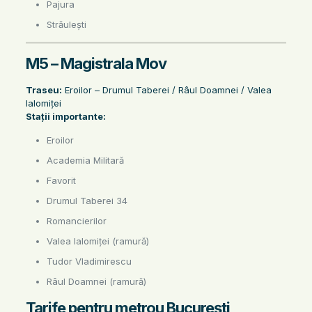
Pajura
Străulești
M5 – Magistrala Mov
Traseu:
Eroilor – Drumul Taberei / Râul Doamnei / Valea
Ialomiței
Stații importante:
Eroilor
Academia Militară
Favorit
Drumul Taberei 34
Romancierilor
Valea Ialomiței (ramură)
Tudor Vladimirescu
Râul Doamnei (ramură)
Tarife pentru metrou București