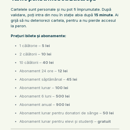
Cartelele sunt personale și nu pot fi împrumutate. După
validare, poți intra din nou în stație abia după
15 minute
. Ai
grijă să nu deteriorezi cartela, pentru a nu pierde accesul
la peron.
Prețuri bilete și abonamente:
1 călătorie –
5 lei
2 călătorii –
10 lei
10 călătorii –
40 lei
Abonament 24 ore –
12 lei
Abonament săptămânal –
45 lei
Abonament lunar –
100 lei
Abonament 6 luni –
500 lei
Abonament anual –
900 lei
Abonament lunar pentru donatori de sânge –
50 lei
Abonament lunar pentru elevi și studenți –
gratuit