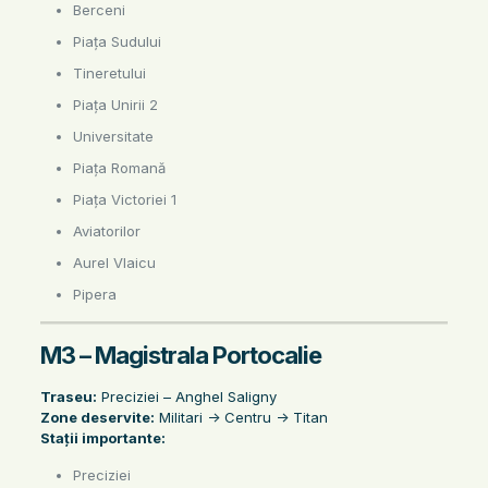
Berceni
Piața Sudului
Tineretului
Piața Unirii 2
Universitate
Piața Romană
Piața Victoriei 1
Aviatorilor
Aurel Vlaicu
Pipera
M3 – Magistrala Portocalie
Traseu:
Preciziei – Anghel Saligny
Zone deservite:
Militari -> Centru -> Titan
Stații importante:
Preciziei