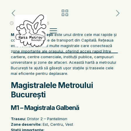
noiembrie 12, 2025
Metroul din București
este unul dintre cele mai rapide și
convenabile mijloace de transport din Capitală. Rețeaua
este formată din mai multe magistrale care conectează
zone importante ale orașului, oferind acces rapid între
cartiere, centre comerciale, instituții publice, campusuri
universitare și zone de afaceri. Această hartă a metroului
București te ajută să găsești ușor stațiile și traseele cele
mai eficiente pentru deplasare.
Magistralele Metroului
București
M1 – Magistrala Galbenă
Traseu:
Dristor 2 – Pantelimon
Zone deservite:
Est, Centru, Vest
Stații importante: