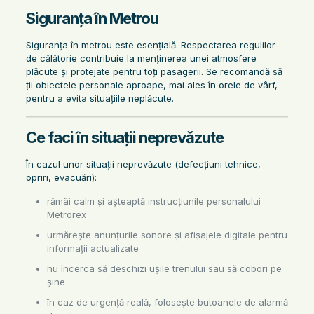
Siguranța în Metrou
Siguranța în metrou este esențială. Respectarea regulilor
de călătorie contribuie la menținerea unei atmosfere
plăcute și protejate pentru toți pasagerii. Se recomandă să
ții obiectele personale aproape, mai ales în orele de vârf,
pentru a evita situațiile neplăcute.
Ce faci în situații neprevăzute
În cazul unor situații neprevăzute (defecțiuni tehnice,
opriri, evacuări):
rămâi calm și așteaptă instrucțiunile personalului
Metrorex
urmărește anunțurile sonore și afișajele digitale pentru
informații actualizate
nu încerca să deschizi ușile trenului sau să cobori pe
șine
în caz de urgență reală, folosește butoanele de alarmă