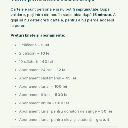
Cartelele sunt personale și nu pot fi împrumutate. După
validare, poți intra din nou în stație abia după
15 minute
. Ai
grijă să nu deteriorezi cartela, pentru a nu pierde accesul
la peron.
Prețuri bilete și abonamente:
1 călătorie –
5 lei
2 călătorii –
10 lei
10 călătorii –
40 lei
Abonament 24 ore –
12 lei
Abonament săptămânal –
45 lei
Abonament lunar –
100 lei
Abonament 6 luni –
500 lei
Abonament anual –
900 lei
Abonament lunar pentru donatori de sânge –
50 lei
Abonament lunar pentru elevi și studenți –
gratuit