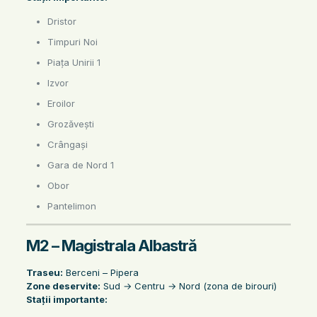
Dristor
Timpuri Noi
Piața Unirii 1
Izvor
Eroilor
Grozăvești
Crângași
Gara de Nord 1
Obor
Pantelimon
M2 – Magistrala Albastră
Traseu:
Berceni – Pipera
Zone deservite:
Sud → Centru → Nord (zona de birouri)
Stații importante: