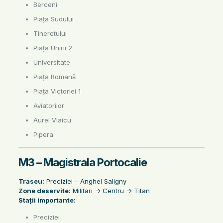
Berceni
Piața Sudului
Tineretului
Piața Unirii 2
Universitate
Piața Romană
Piața Victoriei 1
Aviatorilor
Aurel Vlaicu
Pipera
M3 – Magistrala Portocalie
Traseu:
Preciziei – Anghel Saligny
Zone deservite:
Militari -> Centru -> Titan
Stații importante:
Preciziei