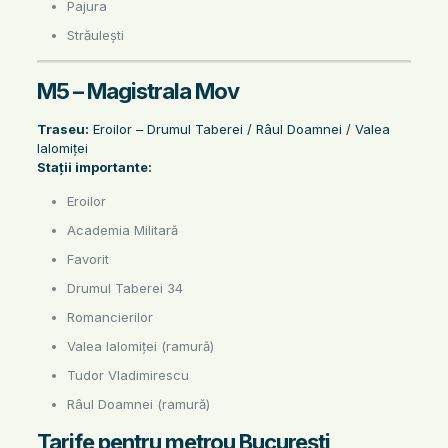
Pajura
Străulești
M5 – Magistrala Mov
Traseu:
Eroilor – Drumul Taberei / Râul Doamnei / Valea
Ialomiței
Stații importante:
Eroilor
Academia Militară
Favorit
Drumul Taberei 34
Romancierilor
Valea Ialomiței (ramură)
Tudor Vladimirescu
Râul Doamnei (ramură)
Tarife pentru metrou București