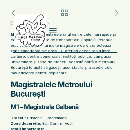
noiembrie 13, 2025
Metroul din București
este unul dintre cele mai rapide și
convenabile mijloace de transport din Capitală. Rețeaua
este formată din mai multe magistrale care conectează
zone importante ale orașului, oferind acces rapid între
cartiere, centre comerciale, instituții publice, campusuri
universitare și zone de afaceri. Această hartă a metroului
București te ajută să găsești ușor stațiile și traseele cele
mai eficiente pentru deplasare.
Magistralele Metroului
București
M1 – Magistrala Galbenă
Traseu:
Dristor 2 – Pantelimon
Zone deservite:
Est, Centru, Vest
Stații importante: