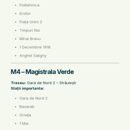
Politehnica
Eroilor
Piața Unirii 2
Timpuri Noi
Mihai Bravu
1 Decembrie 1918
Anghel Saligny
M4 – Magistrala Verde
Traseu:
Gara de Nord 2 – Străulești
Stații importante:
Gara de Nord 2
Basarab
Grivița
1 Mai