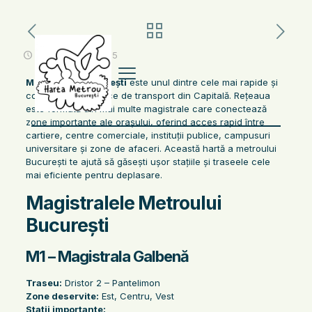
noiembrie 13, 2025
Metroul din București
este unul dintre cele mai rapide și
convenabile mijloace de transport din Capitală. Rețeaua
este formată din mai multe magistrale care conectează
zone importante ale orașului, oferind acces rapid între
cartiere, centre comerciale, instituții publice, campusuri
universitare și zone de afaceri. Această hartă a metroului
București te ajută să găsești ușor stațiile și traseele cele
mai eficiente pentru deplasare.
Magistralele Metroului
București
M1 – Magistrala Galbenă
Traseu:
Dristor 2 – Pantelimon
Zone deservite:
Est, Centru, Vest
Stații importante: