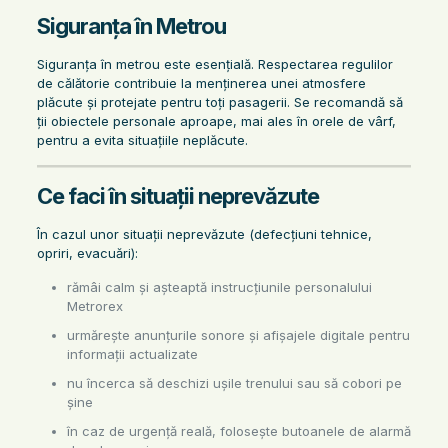
Siguranța în Metrou
Siguranța în metrou este esențială. Respectarea regulilor
de călătorie contribuie la menținerea unei atmosfere
plăcute și protejate pentru toți pasagerii. Se recomandă să
ții obiectele personale aproape, mai ales în orele de vârf,
pentru a evita situațiile neplăcute.
Ce faci în situații neprevăzute
În cazul unor situații neprevăzute (defecțiuni tehnice,
opriri, evacuări):
rămâi calm și așteaptă instrucțiunile personalului
Metrorex
urmărește anunțurile sonore și afișajele digitale pentru
informații actualizate
nu încerca să deschizi ușile trenului sau să cobori pe
șine
în caz de urgență reală, folosește butoanele de alarmă