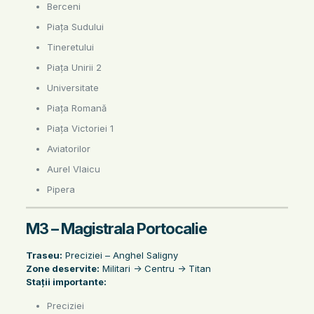
Berceni
Piața Sudului
Tineretului
Piața Unirii 2
Universitate
Piața Romană
Piața Victoriei 1
Aviatorilor
Aurel Vlaicu
Pipera
M3 – Magistrala Portocalie
Traseu:
Preciziei – Anghel Saligny
Zone deservite:
Militari -> Centru -> Titan
Stații importante:
Preciziei