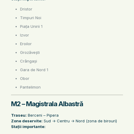
Dristor
Timpuri Noi
Piața Unirii 1
Izvor
Eroilor
Grozăvești
Crângași
Gara de Nord 1
Obor
Pantelimon
M2 – Magistrala Albastră
Traseu:
Berceni – Pipera
Zone deservite:
Sud → Centru → Nord (zona de birouri)
Stații importante: