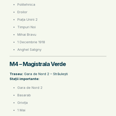
Politehnica
Eroilor
Piața Unirii 2
Timpuri Noi
Mihai Bravu
1 Decembrie 1918
Anghel Saligny
M4 – Magistrala Verde
Traseu:
Gara de Nord 2 – Străulești
Stații importante:
Gara de Nord 2
Basarab
Grivița
1 Mai