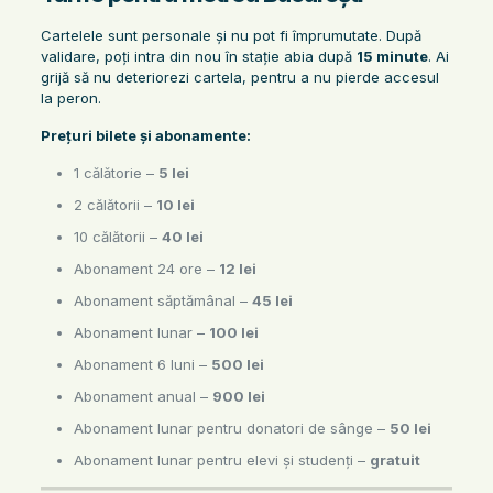
Cartelele sunt personale și nu pot fi împrumutate. După
validare, poți intra din nou în stație abia după
15 minute
. Ai
grijă să nu deteriorezi cartela, pentru a nu pierde accesul
la peron.
Prețuri bilete și abonamente:
1 călătorie –
5 lei
2 călătorii –
10 lei
10 călătorii –
40 lei
Abonament 24 ore –
12 lei
Abonament săptămânal –
45 lei
Abonament lunar –
100 lei
Abonament 6 luni –
500 lei
Abonament anual –
900 lei
Abonament lunar pentru donatori de sânge –
50 lei
Abonament lunar pentru elevi și studenți –
gratuit