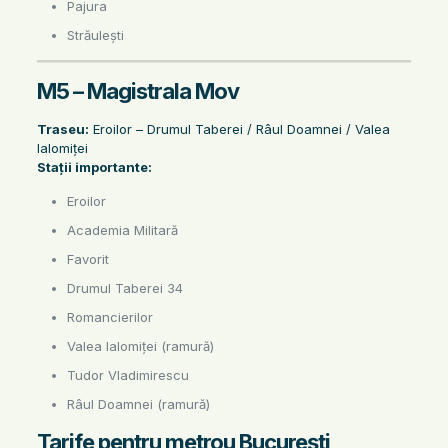
Pajura
Străulești
M5 – Magistrala Mov
Traseu:
Eroilor – Drumul Taberei / Râul Doamnei / Valea
Ialomiței
Stații importante:
Eroilor
Academia Militară
Favorit
Drumul Taberei 34
Romancierilor
Valea Ialomiței (ramură)
Tudor Vladimirescu
Râul Doamnei (ramură)
Tarife pentru metrou București